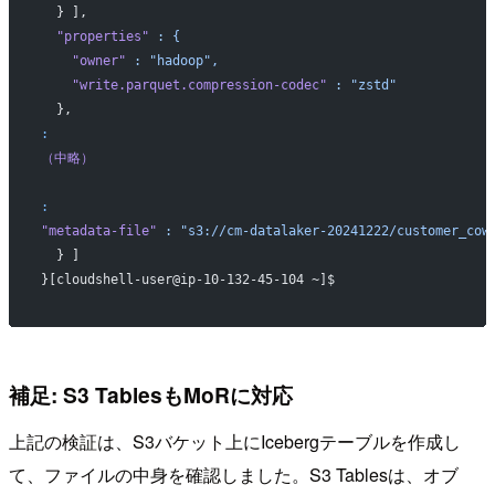
  } ],
  "properties"
 :
 {
    "owner"
 :
 "hadoop",
    "write.parquet.compression-codec"
 :
 "zstd"
  },
:
（中略）
:
"metadata-file"
 :
 "s3://cm-datalaker-20241222/customer_cow
  } ]
}[cloudshell-user@ip-10-132-45-104 ~]$ 
補足: S3 TablesもMoRに対応
上記の検証は、S3バケット上にIcebergテーブルを作成し
て、ファイルの中身を確認しました。S3 Tablesは、オブ