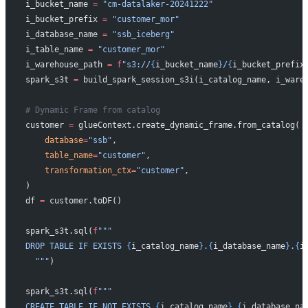
i_bucket_name 
=
 "cm-datalaker-20241222"
i_bucket_prefix 
=
 "customer_mor"
i_database_name 
=
 "ssb_iceberg"
i_table_name 
=
 "customer_mor"
i_warehouse_path 
=
 f
"s3://
{
i_bucket_name
}
/
{
i_bucket_prefix
spark_s3t 
=
 build_spark_session_s3i(i_catalog_name, i_ware
# Dynamic Frame from catalog
customer 
=
 glueContext.create_dynamic_frame.from_catalog(
    database
=
"ssb"
,
    table_name
=
"customer"
,
    transformation_ctx
=
"customer"
,
)
df 
=
 customer.toDF()
spark_s3t.sql(
f
"""
DROP TABLE IF EXISTS 
{
i_catalog_name
}
.
{
i_database_name
}
.
{
i
  """
)
spark_s3t.sql(
f
"""
CREATE TABLE IF NOT EXISTS 
{
i_catalog_name
}
.
{
i_database_na