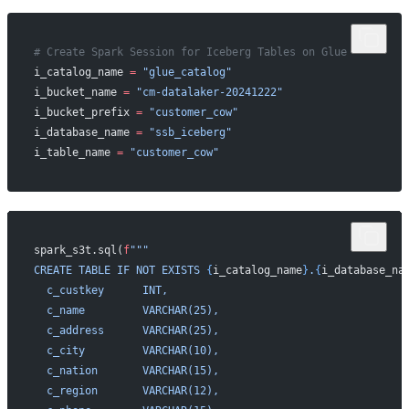
# Create Spark Session for Iceberg Tables on Glue
i_catalog_name 
=
 "glue_catalog"
i_bucket_name 
=
 "cm-datalaker-20241222"
i_bucket_prefix 
=
 "customer_cow"
i_database_name 
=
 "ssb_iceberg"
i_table_name 
=
 "customer_cow"
spark_s3t.sql(
f
"""
CREATE TABLE IF NOT EXISTS 
{
i_catalog_name
}
.
{
i_database_na
  c_custkey      INT,
  c_name         VARCHAR(25),
  c_address      VARCHAR(25),
  c_city         VARCHAR(10),
  c_nation       VARCHAR(15),
  c_region       VARCHAR(12),