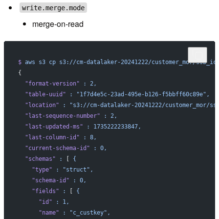
write.merge.mode
merge-on-read
$
 aws
 s3
 cp
 s3://cm-datalaker-20241222/customer_mor/ssb_ic
{
  "format-version"
 :
 2,
  "table-uuid"
 :
 "1f7d4e5c-23ad-495e-b126-f5bbff60c89e",
  "location"
 :
 "s3://cm-datalaker-20241222/customer_mor/ss
  "last-sequence-number"
 :
 2,
  "last-updated-ms"
 :
 1735222233847,
  "last-column-id"
 :
 8,
  "current-schema-id"
 :
 0,
  "schemas"
 :
 [ 
{
    "type"
 :
 "struct",
    "schema-id"
 :
 0,
    "fields"
 :
 [ 
{
      "id"
 :
 1,
      "name"
 :
 "c_custkey",