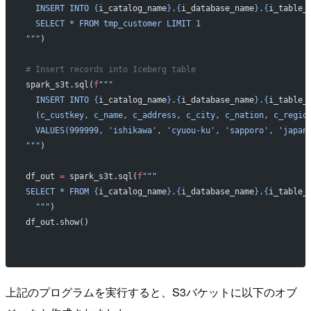
  INSERT INTO 
{
i_catalog_name
}
.
{
i_database_name
}
.
{
i_table_
  SELECT * FROM tmp_customer LIMIT 1
"""
)
# Insert records into Iceberg table 
spark_s3t.sql(
f
""" 
  INSERT INTO 
{
i_catalog_name
}
.
{
i_database_name
}
.
{
i_table_
  (c_custkey, c_name, c_address, c_city, c_nation, c_regio
  VALUES(999999, 'ishikawa', 'cyuou-ku', 'sapporo', 'japan
"""
)
df_out 
=
 spark_s3t.sql(
f
"""
SELECT * FROM 
{
i_catalog_name
}
.
{
i_database_name
}
.
{
i_table_
  """
)
df_out.show()
上記のプログラムを実行すると、S3バケットに以下のオブ