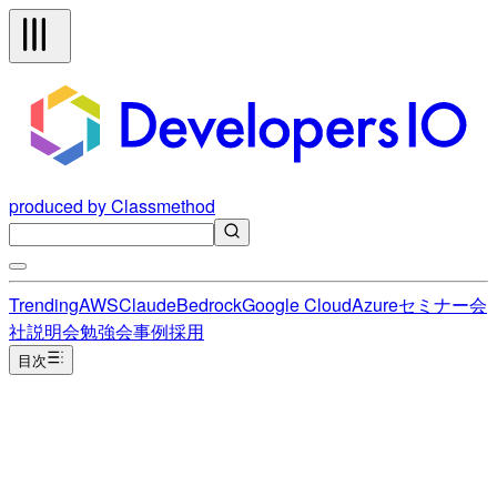
produced by Classmethod
Trending
AWS
Claude
Bedrock
Google Cloud
Azure
セミナー
会
社説明会
勉強会
事例
採用
目次