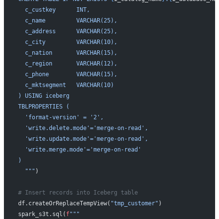
  c_custkey      INT,
  c_name         VARCHAR(25),
  c_address      VARCHAR(25),
  c_city         VARCHAR(10),
  c_nation       VARCHAR(15),
  c_region       VARCHAR(12),
  c_phone        VARCHAR(15),
  c_mktsegment   VARCHAR(10)
) USING iceberg
TBLPROPERTIES (
  'format-version' = '2',
  'write.delete.mode'='merge-on-read',
  'write.update.mode'='merge-on-read',
  'write.merge.mode'='merge-on-read'
)
  """
)
# Insert records into Iceberg table 
df.createOrReplaceTempView(
"tmp_customer"
)
spark_s3t.sql(
f
""" 