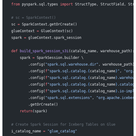
from
 pyspark.sql.types 
import
 StructType, StructField, Str
# sc = SparkContext()
sc 
=
 SparkContext.getOrCreate()
glueContext 
=
 GlueContext(sc)
spark 
=
 glueContext.spark_session
def
 build_spark_session_s3i
(catalog_name, warehouse_path):
    spark 
=
 SparkSession.builder \
        .config(
"spark.sql.warehouse.dir"
, warehouse_path)
        .config(
f
"spark.sql.catalog.
{
catalog_name
}
"
, 
"org.
        .config(
f
"spark.sql.catalog.
{
catalog_name
}
.warehou
        .config(
f
"spark.sql.catalog.
{
catalog_name
}
.catalog
        .config(
f
"spark.sql.catalog.
{
catalog_name
}
.io-impl
        .config(
"spark.sql.extensions"
, 
"org.apache.iceber
        .getOrCreate()
    return
(spark)
# Create Spark Session for Iceberg Tables on Glue
i_catalog_name 
=
 "glue_catalog"