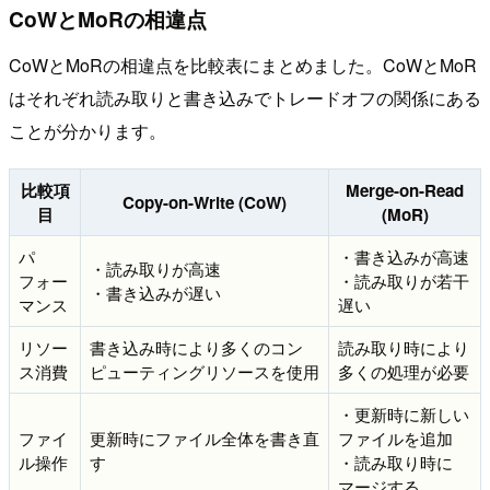
CoWとMoRの相違点
CoWとMoRの相違点を比較表にまとめました。CoWとMoR
はそれぞれ読み取りと書き込みでトレードオフの関係にある
ことが分かります。
比較項
Merge-on-Read
Copy-on-Write (CoW)
目
(MoR)
パ
・書き込みが高速
・読み取りが高速
フォー
・読み取りが若干
・書き込みが遅い
マンス
遅い
リソー
書き込み時により多くのコン
読み取り時により
ス消費
ピューティングリソースを使用
多くの処理が必要
・更新時に新しい
ファイ
更新時にファイル全体を書き直
ファイルを追加
ル操作
す
・読み取り時に
マージする