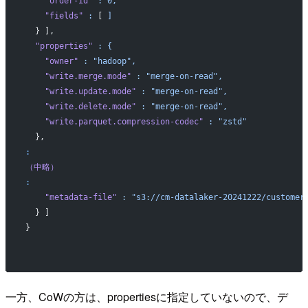
    "order-id"
 :
 0,
    "fields"
 :
 [ 
]
  } ],
  "properties"
 :
 {
    "owner"
 :
 "hadoop",
    "write.merge.mode"
 :
 "merge-on-read",
    "write.update.mode"
 :
 "merge-on-read",
    "write.delete.mode"
 :
 "merge-on-read",
    "write.parquet.compression-codec"
 :
 "zstd"
  },
:
（中略）
:
    "metadata-file"
 :
 "s3://cm-datalaker-20241222/customer
  } ]
}
一方、CoWの方は、propertiesに指定していないので、デ