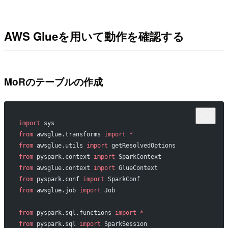
AWS Glueを用いて動作を確認する
MoRのテーブルの作成
import
 sys
from
 awsglue.transforms 
import
 *
from
 awsglue.utils 
import
 getResolvedOptions
from
 pyspark.context 
import
 SparkContext
from
 awsglue.context 
import
 GlueContext
from
 pyspark.conf 
import
 SparkConf  
from
 awsglue.job 
import
 Job
from
 pyspark.sql.functions 
import
 *
from
 pyspark.sql 
import
 SparkSession