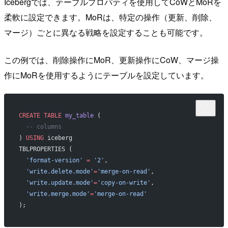
Icebergでは、テーブルプロパティを使用してCoWとMoRを
柔軟に設定できます。MoRは、特定の操作（更新、削除、
マージ）ごとに異なる戦略を設定することも可能です。
この例では、削除操作にMoR、更新操作にCoW、マージ操
作にMoRを使用するようにテーブルを設定しています。
CREATE
 TABLE
 my_table
 (
  -- columns
) 
USING
 iceberg
TBLPROPERTIES (
  'format-version'
 =
 '2'
,
  'write.delete.mode'
=
'merge-on-read'
,
  'write.update.mode'
=
'copy-on-write'
,
  'write.merge.mode'
=
'merge-on-read'
);