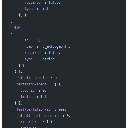
      "required"
 :
 false
,
      "type"
 :
 "int"
    }, {
:
（中略）
:
      "id"
 :
 8,
      "name"
 :
 "c_mktsegment",
      "required"
 :
 false
,
      "type"
 :
 "string"
    } ]
  } ],
  "default-spec-id"
 :
 0,
  "partition-specs"
 :
 [ 
{
    "spec-id"
 :
 0,
    "fields"
 :
 [ 
]
  } ],
  "last-partition-id"
 :
 999,
  "default-sort-order-id"
 :
 0,
  "sort-orders"
 :
 [ 
{