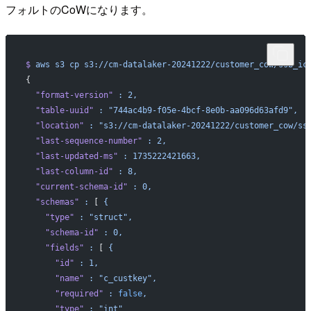
フォルトのCoWになります。
$
 aws
 s3
 cp
 s3://cm-datalaker-20241222/customer_cow/ssb_ic
{
  "format-version"
 :
 2,
  "table-uuid"
 :
 "744ac4b9-f05e-4bcf-8e0b-aa096d63afd9",
  "location"
 :
 "s3://cm-datalaker-20241222/customer_cow/ss
  "last-sequence-number"
 :
 2,
  "last-updated-ms"
 :
 1735222421663,
  "last-column-id"
 :
 8,
  "current-schema-id"
 :
 0,
  "schemas"
 :
 [ 
{
    "type"
 :
 "struct",
    "schema-id"
 :
 0,
    "fields"
 :
 [ 
{
      "id"
 :
 1,
      "name"
 :
 "c_custkey",
      "required"
 :
 false
,
      "type"
 :
 "int"