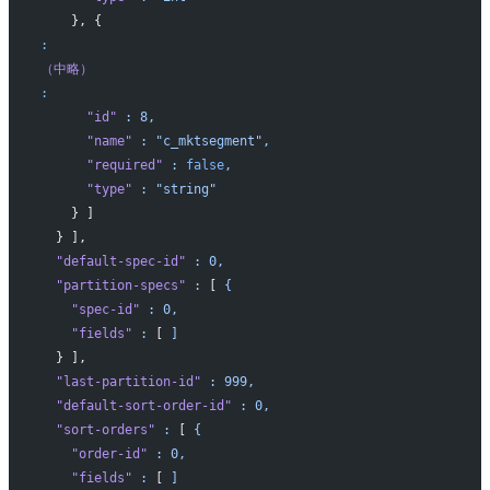
    }, {
:
（中略）
:
      "id"
 :
 8,
      "name"
 :
 "c_mktsegment",
      "required"
 :
 false
,
      "type"
 :
 "string"
    } ]
  } ],
  "default-spec-id"
 :
 0,
  "partition-specs"
 :
 [ 
{
    "spec-id"
 :
 0,
    "fields"
 :
 [ 
]
  } ],
  "last-partition-id"
 :
 999,
  "default-sort-order-id"
 :
 0,
  "sort-orders"
 :
 [ 
{
    "order-id"
 :
 0,
    "fields"
 :
 [ 
]