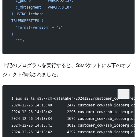
  c_phone        VARCHAR(15),
  c_mktsegment   VARCHAR(10)
) USING iceberg
TBLPROPERTIES (
  'format-version' = '2'
)
  """
)
上記のプログラムを実行すると、S3バケットに以下のオブ
ジェクト作成されました。
$ aws s3 ls s3://cm-datalaker-20241222/customer_cow/ --rec
2024-12-26 14:13:40       2472 customer_cow/ssb_iceberg.db
2024-12-26 14:13:42       2296 customer_cow/ssb_iceberg.db
2024-12-26 14:13:34       1676 customer_cow/ssb_iceberg.db
2024-12-26 14:13:41       3012 customer_cow/ssb_iceberg.db
2024-12-26 14:13:42       4292 customer_cow/ssb_iceberg.db