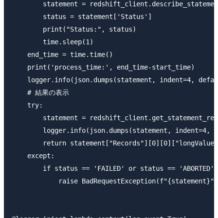
        statement = redshift_client.describe_statemen
        status = statement['Status']

        print("Status:", status)

        time.sleep(1)

    end_time = time.time()

    print('process_time:', end_time-start_time)

    logger.info(json.dumps(statement, indent=4, defau
    # 結果の表示

    try:

        statement = redshift_client.get_statement_res
        logger.info(json.dumps(statement, indent=4, d
        return statement["Records"][0][0]["longValue"
    except:

        if status == 'FAILED' or status == 'ABORTED':

            raise BadRequestException(f"{statement}")
