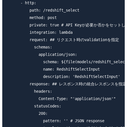
      - http:

          path: /redshift_select

          method: post

          private: true # API Keyが必要か否かをセットし
          integration: lambda

          request: ## リクエスト時のvalidationを指定

            schemas:

              application/json:

                schema: ${file(models/redshift_select
                name: RedshiftSelectInput

                description: 'RedshiftSelectInput'

          response: ## レスポンス時の統合レスポンスを指定

            headers:

              Content-Type: "'application/json'"

            statusCodes:

              200:

                pattern: '' # JSON response
