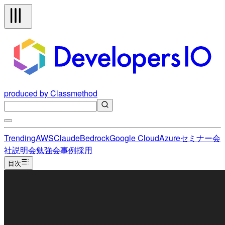
produced by Classmethod
Trending
AWS
Claude
Bedrock
Google Cloud
Azure
セミナー
会
社説明会
勉強会
事例
採用
目次