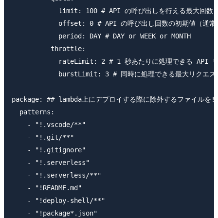
            limit: 100 # API の呼び出しを行える最大回数

            offset: 0 # API の呼び出し回数の初期値（通
            period: DAY # DAY or WEEK or MONTH

          throttle:

            rateLimit: 2 # 1 秒あたりに処理できる API
            burstLimit: 3 # 同時に処理できる最大リクエス
package: ## lambda上にデプロイする際に除外するファイルを!
  patterns:

    - "!.vscode/**"

    - "!.git/**"

    - "!.gitignore"

    - "!.serverless"

    - "!.serverless/**"

    - "!README.md"

    - "!deploy-shell/**"

    - "!package*.json"
