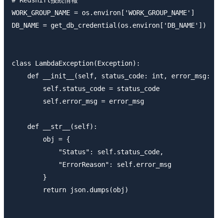
# Redshift接続情報

WORK_GROUP_NAME = os.environ['WORK_GROUP_NAME']

DB_NAME = get_db_credential(os.environ['DB_NAME'])

class LambdaException(Exception):

    def __init__(self, status_code: int, error_msg: s
        self.status_code = status_code

        self.error_msg = error_msg

    def __str__(self):

        obj = {

            "Status": self.status_code,

            "ErrorReason": self.error_msg

        }

        return json.dumps(obj)
