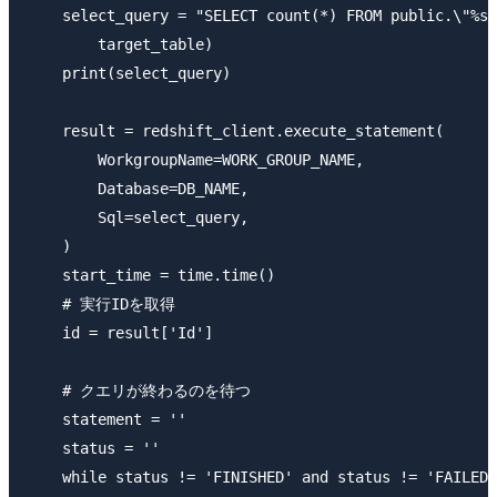
    select_query = "SELECT count(*) FROM public.\"%s\
        target_table)

    print(select_query)

    result = redshift_client.execute_statement(

        WorkgroupName=WORK_GROUP_NAME,

        Database=DB_NAME,

        Sql=select_query,

    )

    start_time = time.time()

    # 実行IDを取得

    id = result['Id']

    # クエリが終わるのを待つ

    statement = ''

    status = ''

    while status != 'FINISHED' and status != 'FAILED'