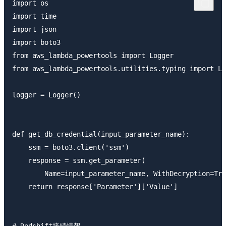
import os

import time

import json

import boto3

from aws_lambda_powertools import Logger

from aws_lambda_powertools.utilities.typing import La
logger = Logger()

def get_db_credential(input_parameter_name):

    ssm = boto3.client('ssm')

    response = ssm.get_parameter(

        Name=input_parameter_name, WithDecryption=Tru
    return response['Parameter']['Value']
