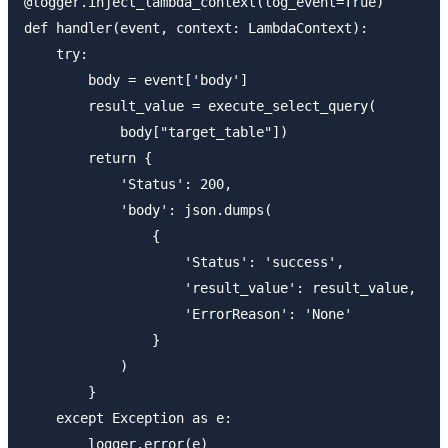
@logger.inject_lambda_context(log_event=True)

def handler(event, context: LambdaContext):

    try:

        body = event['body']

        result_value = execute_select_query(

            body["target_table"])

        return {

            'Status': 200,

            'body': json.dumps(

                {

                    'Status': 'success',

                    'result_value': result_value,

                    'ErrorReason': 'None'

                }

            )

        }

    except Exception as e:

        logger.error(e)
