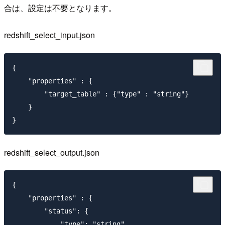
合は、設定は不要となります。
redshift_select_input.json
{

    "properties" : {

        "target_table" : {"type" : "string"}

    }

redshift_select_output.json
{

    "properties" : {

        "status": {

            "type": "string"
