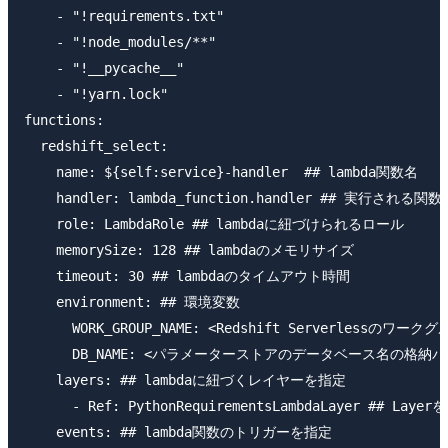
    - "!requirements.txt"

    - "!node_modules/**"

    - "!__pycache__"

    - "!yarn.lock"

functions:

  redshift_select:

    name: ${self:service}-handler  ## lambda関数名

    handler: lambda_function.handler ## 実行される関数
    role: LambdaRole ## lambdaに紐づけられるロール

    memorySize: 128 ## lambdaのメモリサイズ

    timeout: 30 ## lambdaのタイムアウト時間

    environment: ## 環境変数

      WORK_GROUP_NAME: <Redshift Serverlessのワー
      DB_NAME: <パラメーターストアのデータベース名の格納パス
    layers: ## lambdaに紐づくレイヤーを指定

      - Ref: PythonRequirementsLambdaLayer ## Layer
    events: ## lambda関数のトリガーを指定
