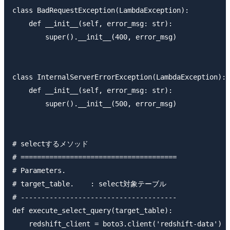
class BadRequestException(LambdaException):

    def __init__(self, error_msg: str):

        super().__init__(400, error_msg)

class InternalServerErrorException(LambdaException):

    def __init__(self, error_msg: str):

        super().__init__(500, error_msg)

# selectするメソッド

# ======================================

# Parameters.

# target_table.    : select対象テーブル

# --------------------------------------

def execute_select_query(target_table):

    redshift_client = boto3.client('redshift-data')
