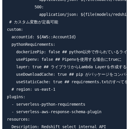
            500:

              application/json: ${file(models/redshif
 # カスタム変数が定義可能

custom:

  accountid: ${AWS::AccountId}

  pythonRequirements:

    dockerizePip: false ## python以外で作られている
    usePipenv: false ## Pipenvを使用する場合にtrueに

    layer: true ## ライブラリからLambda Layerを作成す
    useDownloadCache: true ## pip がパッ
    useStaticCache: true ## requirements.
  # region: us-east-1

plugins:

  - serverless-python-requirements

  - serverless-aws-response-schema-plugin

resources:

  Description: Redshift select internal API
