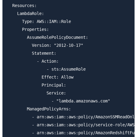
  Resources:

    LambdaRole:

      Type: AWS::IAM::Role

      Properties:

        AssumeRolePolicyDocument:

          Version: "2012-10-17"

          Statement:

            - Action:

                - sts:AssumeRole

              Effect: Allow

              Principal:

                Service:

                  - "lambda.amazonaws.com"

        ManagedPolicyArns:

          - arn:aws:iam::aws:policy/AmazonSSMReadOnly
          - arn:aws:iam::aws:policy/service-role/AWSL