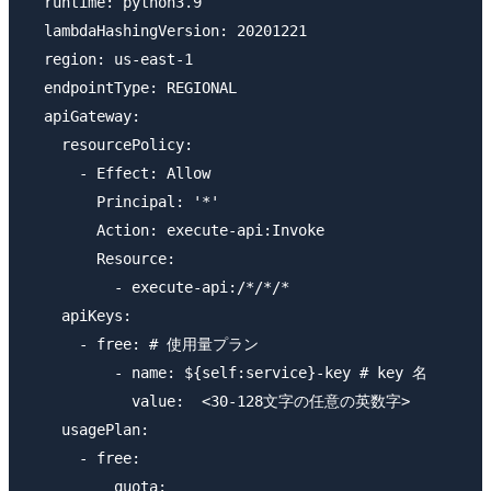
  runtime: python3.9

  lambdaHashingVersion: 20201221

  region: us-east-1

  endpointType: REGIONAL

  apiGateway:

    resourcePolicy:

      - Effect: Allow

        Principal: '*'

        Action: execute-api:Invoke

        Resource:

          - execute-api:/*/*/*

    apiKeys:

      - free: # 使用量プラン

          - name: ${self:service}-key # key 名

            value:  <30-128文字の任意の英数字>

    usagePlan:

      - free:

          quota:
