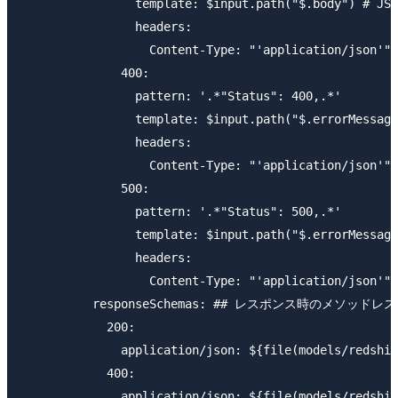
                template: $input.path("$.body") # JSO
                headers:

                  Content-Type: "'application/json'"

              400:

                pattern: '.*"Status": 400,.*'

                template: $input.path("$.errorMessage
                headers:

                  Content-Type: "'application/json'"

              500:

                pattern: '.*"Status": 500,.*'

                template: $input.path("$.errorMessage
                headers:

                  Content-Type: "'application/json'"

          responseSchemas: ## レスポンス時のメソッド
            200:

              application/json: ${file(models/redshif
            400:

              application/json: ${file(models/redshif