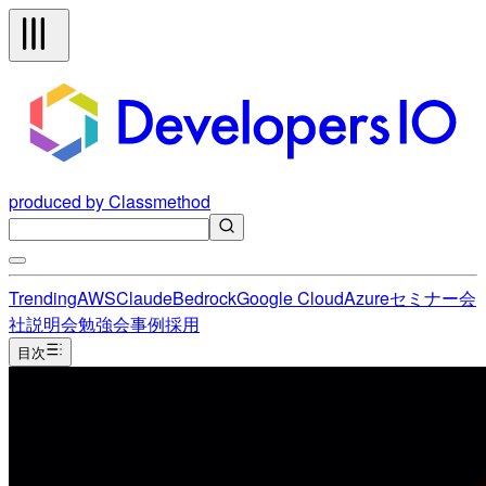
produced by Classmethod
Trending
AWS
Claude
Bedrock
Google Cloud
Azure
セミナー
会
社説明会
勉強会
事例
採用
目次