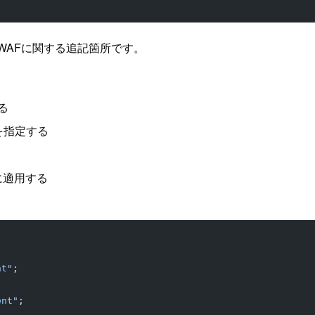
WAFに関する追記箇所です。
る
を指定する
ンに適用する
nt"
;
ent"
;