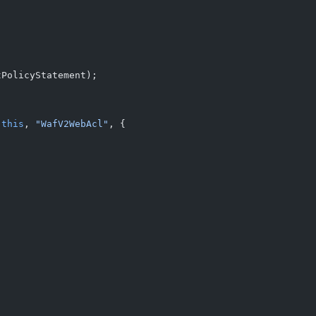
,
tPolicyStatement);
(
this
, 
"WafV2WebAcl"
, {