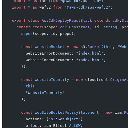
import
 *
 as
 iam 
from
 "@aws-cdk/aws-iam"
;
import
 *
 as
 wafv2 
from
 "@aws-cdk/aws-wafv2"
;
export
 class
 AwsCdkDeployReactStack
 extends
 cdk
.
St
  constructor
(
scope
:
 cdk
.
Construct
, 
id
:
 string
, 
pr
    super
(scope, id, props);
    const
 websiteBucket
 =
 new
 s3.
Bucket
(
this
, 
"Web
      websiteErrorDocument: 
"index.html"
,
      websiteIndexDocument: 
"index.html"
,
    });
    const
 websiteIdentity
 =
 new
 cloudfront.
OriginA
      this
,
      "WebsiteIdentity"
    );
    const
 webSiteBucketPolicyStatement
 =
 new
 iam.
P
      actions: [
"s3:GetObject"
],
      effect: iam.Effect.
ALLOW
,