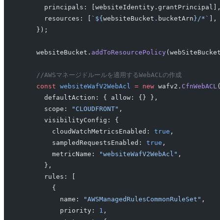
      principals: [websiteIdentity.grantPrincipal]
      resources: [
`${
websiteBucket
.
bucketArn
}/*`
],
    });
    websiteBucket.
addToResourcePolicy
(webSiteBucke
    //AWSマネージドルールを適用するWebACLの作成
    const
 websiteWafV2WebAcl
 =
 new
 wafv2.
CfnWebACL
      defaultAction: { allow: {} },
      scope: 
"CLOUDFRONT"
,
      visibilityConfig: {
        cloudWatchMetricsEnabled: 
true
,
        sampledRequestsEnabled: 
true
,
        metricName: 
"websiteWafV2WebAcl"
,
      },
      rules: [
        {
          name: 
"AWSManagedRulesCommonRuleSet"
,
          priority: 
1
,