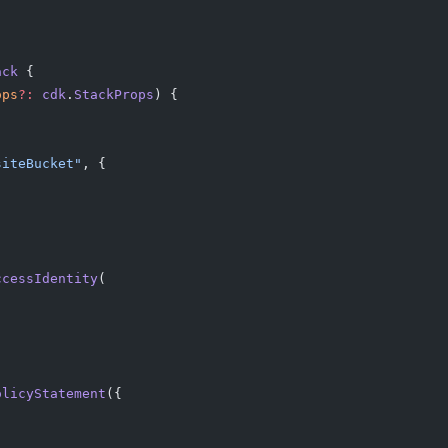
ack
 {
ops
?:
 cdk
.
StackProps
) {
siteBucket"
, {
ccessIdentity
(
olicyStatement
({