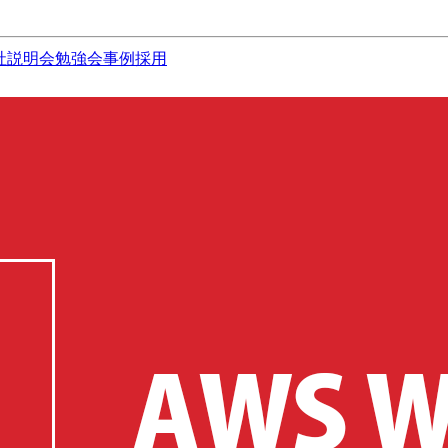
社説明会
勉強会
事例
採用