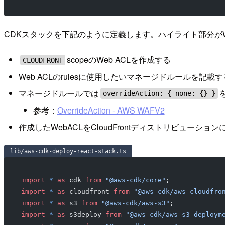
CDKスタックを下記のように定義します。ハイライト部分が
scopeのWeb ACLを作成する
CLOUDFRONT
Web ACLのrulesに使用したいマネージドルールを記載す
マネージドルールでは
overrideAction: { none: {} }
参考：
OverrideAction - AWS WAFV2
作成したWebACLをCloudFrontディストリビューショ
lib/aws-cdk-deploy-react-stack.ts
import
 *
 as
 cdk 
from
 "@aws-cdk/core"
;
import
 *
 as
 cloudfront 
from
 "@aws-cdk/aws-cloudfro
import
 *
 as
 s3 
from
 "@aws-cdk/aws-s3"
;
import
 *
 as
 s3deploy 
from
 "@aws-cdk/aws-s3-deploym