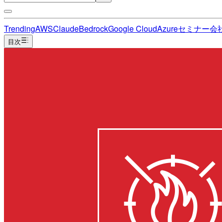
Trending
AWS
Claude
Bedrock
Google Cloud
Azure
セミナー
会
目次