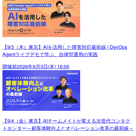
【9/3（木）東京】AIを活用した障害対応最前線 | DevOps
Agentライブデモで学ぶ、自律型運用の実践
開催前
2026年9月3日(木) 16:00
【9/4（金）東京】AIチームメイトが変える次世代コンタク
トセンター～顧客体験向上とオペレーション改革の最前線～