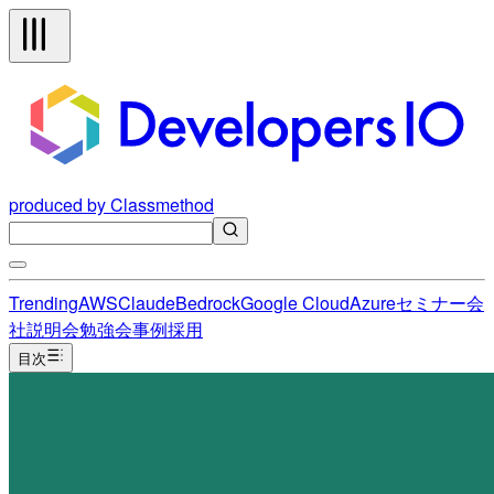
produced by Classmethod
Trending
AWS
Claude
Bedrock
Google Cloud
Azure
セミナー
会
社説明会
勉強会
事例
採用
目次