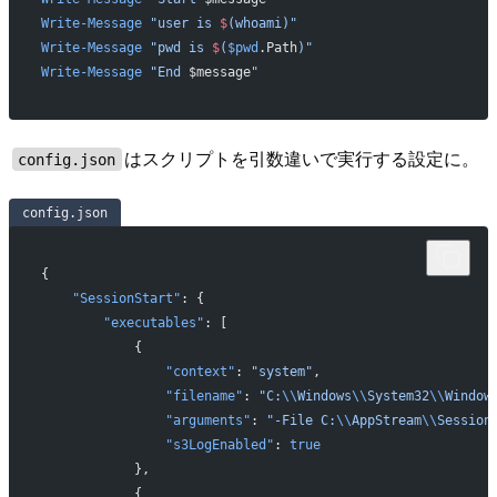
Write-Message
 "user is 
$
(whoami)
"
Write-Message
 "pwd is 
$
(
$pwd
.Path
)
"
Write-Message
 "End 
$message
"
はスクリプトを引数違いで実行する設定に。
config.json
config.json
{
    "SessionStart"
: {
        "executables"
: [
            {
                "context"
: 
"system"
,
                "filename"
: 
"C:
\\
Windows
\\
System32
\\
Window
                "arguments"
: 
"-File C:
\\
AppStream
\\
Session
                "s3LogEnabled"
: 
true
            },
            {