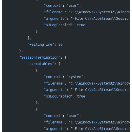
                "context"
: 
"user"
,
                "filename"
: 
"C:
\\
Windows
\\
System32
\\
Window
                "arguments"
: 
"-File C:
\\
AppStream
\\
Session
                "s3LogEnabled"
: 
true
            }
        ],
        "waitingTime"
: 
30
    },
    "SessionTermination"
: {
        "executables"
: [
            {
                "context"
: 
"system"
,
                "filename"
: 
"C:
\\
Windows
\\
System32
\\
Window
                "arguments"
: 
"-File C:
\\
AppStream
\\
Session
                "s3LogEnabled"
: 
true
            },
            {
                "context"
: 
"user"
,
                "filename"
: 
"C:
\\
Windows
\\
System32
\\
Window
                "arguments"
: 
"-File C:
\\
AppStream
\\
Session