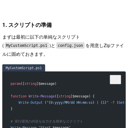
1. スクリプトの準備
まずは最初に以下の単純なスクリプト
(
)と
を用意しZipファイ
MyCustomScript.ps1
config.json
ルに固めておきます。
MyCustomScript.ps1
param
([
string
]$message)
function
 Write-Message
([
string
]$message) {
    Write-Output
 (
"{0:yyyy/MM/dd HH:mm:ss} | {1}"
 -f
 (
Get-
}
# 実行環境の内容を出力する簡単なスクリプト
Write-Message
 "Start 
$message
"