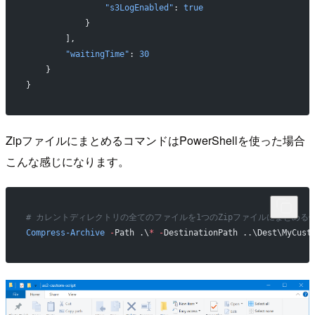
                "s3LogEnabled"
: 
true
            }
        ],
        "waitingTime"
: 
30
    }
}
ZipファイルにまとめるコマンドはPowerShellを使った場合
こんな感じになります。
# カレントディレクトリの全てのファイルを1つのZipファイルにまとめる
Compress-Archive
 -
Path .\
*
 -
DestinationPath ..\Dest\MyCust