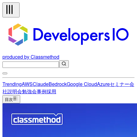
produced by Classmethod
Trending
AWS
Claude
Bedrock
Google Cloud
Azure
セミナー
会
社説明会
勉強会
事例
採用
目次