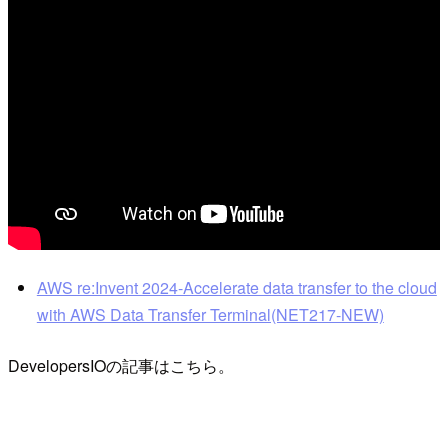
AWS re:Invent 2024-Accelerate data transfer to the cloud
with AWS Data Transfer Terminal(NET217-NEW)
DevelopersIOの記事はこちら。