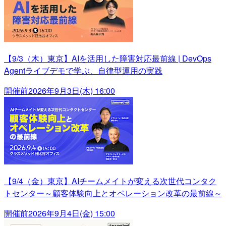
【9/3（木）東京】AIを活用した障害対応最前線 | DevOps
Agentライブデモで学ぶ、自律型運用の実践
開催前
2026年9月3日(木) 16:00
【9/4（金）東京】AIチームメイトが変える次世代コンタク
トセンター～顧客体験向上とオペレーション改革の最前線～
開催前
2026年9月4日(金) 15:00