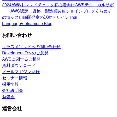
2024
AWSトレンドチェック
初心者向け
AWSテクニカルサポ
ート
AWS認定（資格）
製造業関連
ジョインブログ
くらめそ
の情シス
組織開発室の活動
デザイン
Thai
Language
Vietnamese Blog
お問い合わせ
クラスメソッドへの問い合わせ
DevelopersIOへのご意見
AWSに関するご相談
資料ダウンロード
メールマガジン登録
セミナー情報
採用情報
会社説明会
勉強会
運営会社