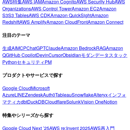
AWS特集
AWS IAM
Amazon Cognito
AWS Security Hub
AWS
Organizations
AWS Control Tower
Amazon EC2
Amazon
S3
S3 Tables
AWS CDK
Amazon QuickSight
Amazon
Redshift
AWS Amplify
Amazon CloudFront
Amazon Connect
注目のテーマ
生成AI
MCP
ChatGPT
Claude
Amazon Bedrock
RAG
Amazon
Q
GitHub Copilot
Devin
Cursor
Obsidian
モダンデータスタック
Python
セキュリティ
PM
プロダクトやサービスで探す
Google Cloud
Microsoft
Azure
LINE
Zendesk
Auth0
Tableau
Snowflake
Alteryx
インフォ
マティカ
dbt
DuckDB
Cloudflare
Splunk
Vision One
Notion
特集やシリーズから探す
Google Cloud Next ’25
AWS re:Invent 2025
AWS再入門