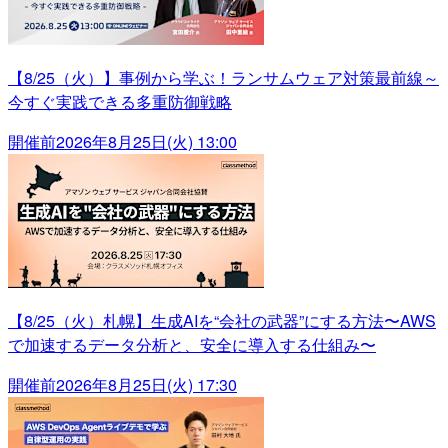
【8/25（火）】事例から学ぶ！ランサムウェア対策最前線～
今すぐ実践できる多重防御戦略
開催前
2026年8月25日(火) 13:00
【8/25（火）札幌】生成AIを“会社の武器”にする方法〜AWS
で加速するデータ分析と、安全に導入する仕組み〜
開催前
2026年8月25日(火) 17:30