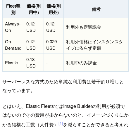
Fleet種
価格(利
価格(利
備考
別
用中)
用外)
Always-
0.12
0.12
利用外も定額課金
On
USD
USD
On-
0.12
0.029
利用外価格はインスタンスタ
Demand
USD
USD
イプに依らず定額
0.18
Elastic
-
利用中のみ課金
USD
サーバーレスな方式のため単純な利用費は若干割り増しと
なっています。
とはいえ、Elastic FleetsではImage Builderの利用が必須で
はないのでその費用が掛からないのと、イメージづくりにか
[1]
かる結構な工数（人件費）
を減らすことができると考えれ