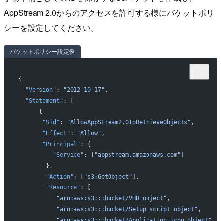
AppStream 2.0からのアクセスを許可する様にバケットポリ
シーを設定してください。
バケットポリシー設定例
{ 
  "Version"
: 
"2012-10-17"
,
  "Statement"
: [     
      { 
       "Sid"
: 
"AllowAppStream2.0ToRetrieveObjects"
, 
       "Effect"
: 
"Allow"
, 
       "Principal"
: { 
          "Service"
: [
"appstream.amazonaws.com"
]         
        },
        "Action"
: [
"s3:GetObject"
],
        "Resource"
: [           
           "arn:aws:s3:::bucket/VHD object"
,
           "arn:aws:s3:::bucket/Setup script object"
,
           "arn:aws:s3:::bucket/Application icon object"