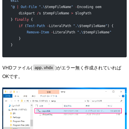
exit
"@
 |
 Out-File
 ".\
$tempFileName
"
 -
Encoding oem
    diskpart 
/
s $tempFileName 
>
 $logPath
} 
finally
 {
    if
 (
Test-Path
 -
LiteralPath 
".\
$tempFileName
"
) {
        Remove-Item
 -
LiteralPath 
".\
$tempFileName
"
    }
}
VHDファイル(
)がエラー無く作成されていれば
app.vhdx
OKです。