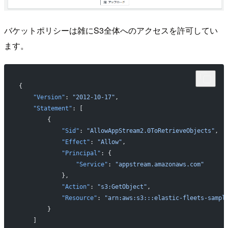
バケットポリシーは雑にS3全体へのアクセスを許可してい
ます。
{
    "Version"
: 
"2012-10-17"
,
    "Statement"
: [
        {
            "Sid"
: 
"AllowAppStream2.0ToRetrieveObjects"
,
            "Effect"
: 
"Allow"
,
            "Principal"
: {
                "Service"
: 
"appstream.amazonaws.com"
            },
            "Action"
: 
"s3:GetObject"
,
            "Resource"
: 
"arn:aws:s3:::elastic-fleets-sampl
        }
    ]