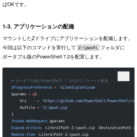
ばOKです。
1-3. アプリケーションの配備
マウントしたZドライブにアプリケーションを配備します。
今回は以下のコマンドを実行して
フォルダに
Z:\pwsh\
ポータブル版のPowerShell 7.2を配置します。
# ポータブル版のPowerShell 7.2のダウンロードと解凍
$ProgressPreference
 =
 'SilentlyContinue'
$params 
=
 @
{
    Uri     
=
 'https://github.com/PowerShell/PowerShell/re
    OutFile 
=
 'Z:\pwsh.zip'
}
Invoke-WebRequest
 @params
Expand-Archive
 -
LiteralPath Z:\pwsh.zip 
-
DestinationPath Z
Remove-Item
 -
LiteralPath Z:\pwsh.zip