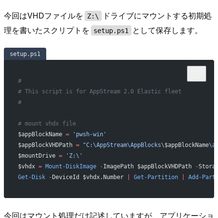
今回はVHDファイルを
ドライブにマウントする初期処
Z:\
理を書いたスクリプトを
として保存します。
setup.ps1
setup.ps1
#
# This script is for AppStream 2.0 Elastic fleet
#
# mount vhdx file
$appBlockName 
=
 'pwsh-win'
$appBlockVHDPath 
=
 "C:\AppStream\AppBlocks\
$appBlockName
\a
$mountDrive 
=
 'Z:\'
$vhdx 
=
 Mount-DiskImage
 -
ImagePath $appBlockVHDPath 
-
Stora
Get-Disk
 -
DeviceId $vhdx.Number 
|
 Get-Partition
 |
 Add-Part
今回はマウント処理だけ記述していますが、アプリケーショ