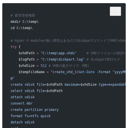
# 要管理者権限
mkdir C:\temp\
cd C:\temp\
# Hyper-V moduleが無い環境もあるのでdiskpartコマンドでVHD(vh
try
 {
    $vhdPath 
=
 "C:\temp\app.vhdx"
     # VHDファイルへの絶対
    $logPath 
=
 "C:\temp\diskpart.log"
 # diskpart実行ログ
    $vhdSize 
=
 512
 # VHDの最大サイズ (MB)
    $tempFileName 
=
 "create_vhd_
$
(
Get-Date
 -
Format 
"yyyyMM
@"
create vdisk file=
$vhdPath
 maximum=
$vhdSize
 type=expandabl
select vdisk file=
$vhdPath
attach vdisk
convert mbr
create partition primary
format fs=ntfs quick
detach vdisk