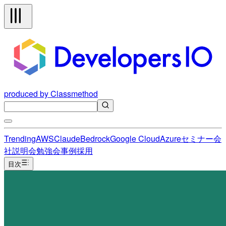
produced by Classmethod
Trending
AWS
Claude
Bedrock
Google Cloud
Azure
セミナー
会
社説明会
勉強会
事例
採用
目次