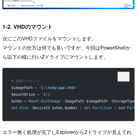
1-2. VHDのマウント
次にこのVHDファイルをマウントします。
マウントの仕方は何でも良いですが、今回はPowerShellか
ら以下の様に行いZドライブにマウントします。
# VHDのマウント
$imagePath 
=
 'C:\temp\app.vhdx'
$mountDrive 
=
 'Z:\'
$vhdx 
=
 Mount-DiskImage
 -
ImagePath $imagePath 
-
StorageType
Get-Disk
 -
DeviceId $vhdx.Number 
|
 Get-Partition
 |
 Add-Part
エラー無く処理が完了しExplorerからZドライブが見えてれ