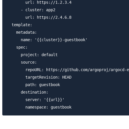
        url: https://1.2.3.4

      - cluster: app2

        url: https://2.4.6.8

  template:

    metadata:

      name: '{{cluster}}-guestbook'

    spec:

      project: default

      source:

        repoURL: https://github.com/argoproj/argocd-e
        targetRevision: HEAD

        path: guestbook

      destination:

        server: '{{url}}'
