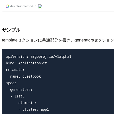
サンプル
templateセクションに共通部分を書き、generatorsセクシ
apiVersion: argoproj.io/v1alpha1

kind: ApplicationSet

metadata:

  name: guestbook

spec:

  generators:

  - list:

      elements:

      - cluster: app1
