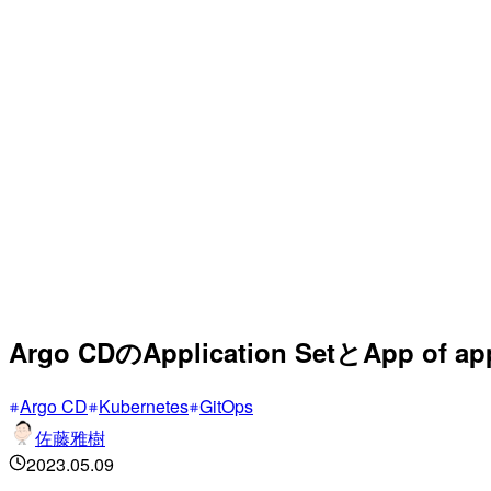
Argo CDのApplication SetとApp of
Argo CD
Kubernetes
GitOps
佐藤雅樹
2023.05.09