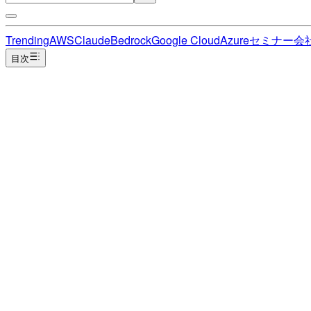
Trending
AWS
Claude
Bedrock
Google Cloud
Azure
セミナー
会
目次