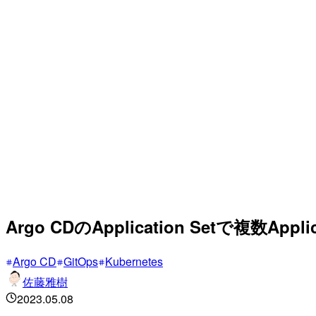
Argo CDのApplication Setで複数Ap
Argo CD
GitOps
Kubernetes
佐藤雅樹
2023.05.08