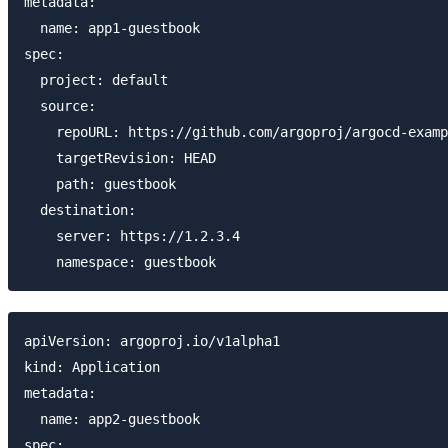
metadata:

  name: app1-guestbook

spec:

  project: default

  source:

    repoURL: https://github.com/argoproj/argocd-examp
    targetRevision: HEAD

    path: guestbook

  destination:

    server: https://1.2.3.4

apiVersion: argoproj.io/v1alpha1

kind: Application

metadata:

  name: app2-guestbook

spec:
