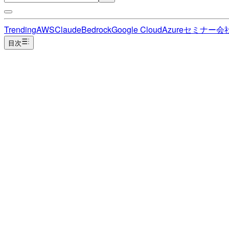
Trending
AWS
Claude
Bedrock
Google Cloud
Azure
セミナー
会
目次