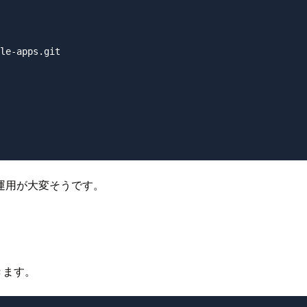
le-apps.git

ると運用が大変そうです。
できます。