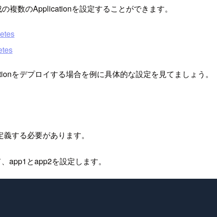
成の複数のApplicationを設定することができます。
netes
etes
ationをデプロイする場合を例に具体的な設定を見てましょう。
onを定義する必要があります。
えて、app1とapp2を設定します。