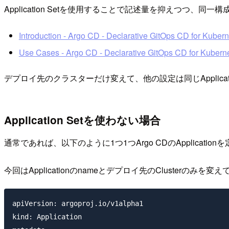
Application Setを使用することで記述量を抑えつつ、同一構
Introduction - Argo CD - Declarative GitOps CD for Kuber
Use Cases - Argo CD - Declarative GitOps CD for Kubern
デプロイ先のクラスターだけ変えて、他の設定は同じApplic
Application Setを使わない場合
通常であれば、以下のように1つ1つArgo CDのApplicati
今回はApplicationのnameとデプロイ先のClusterのみを変
apiVersion: argoproj.io/v1alpha1

kind: Application
