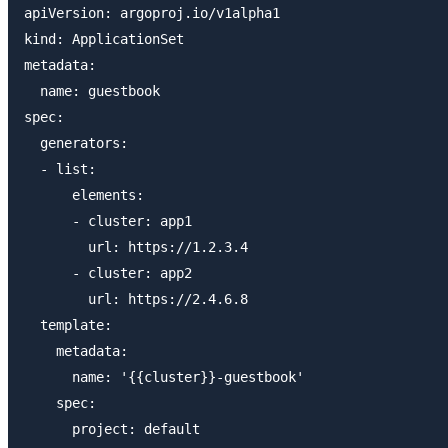
apiVersion: argoproj.io/v1alpha1

kind: ApplicationSet

metadata:

  name: guestbook

spec:

  generators:

  - list:

      elements:

      - cluster: app1

        url: https://1.2.3.4

      - cluster: app2

        url: https://2.4.6.8

  template:

    metadata:

      name: '{{cluster}}-guestbook'

    spec:

      project: default
