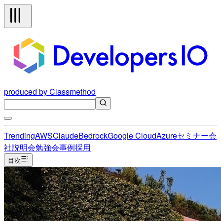
produced by Classmethod
Trending
AWS
Claude
Bedrock
Google Cloud
Azure
セミナー
会
社説明会
勉強会
事例
採用
目次