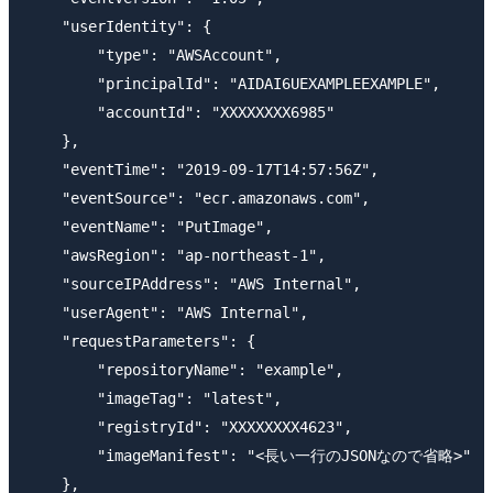
    "userIdentity": {

        "type": "AWSAccount",

        "principalId": "AIDAI6UEXAMPLEEXAMPLE",

        "accountId": "XXXXXXXX6985"

    },

    "eventTime": "2019-09-17T14:57:56Z",

    "eventSource": "ecr.amazonaws.com",

    "eventName": "PutImage",

    "awsRegion": "ap-northeast-1",

    "sourceIPAddress": "AWS Internal",

    "userAgent": "AWS Internal",

    "requestParameters": {

        "repositoryName": "example",

        "imageTag": "latest",

        "registryId": "XXXXXXXX4623",

        "imageManifest": "<長い一行のJSONなので省略>"

    },
