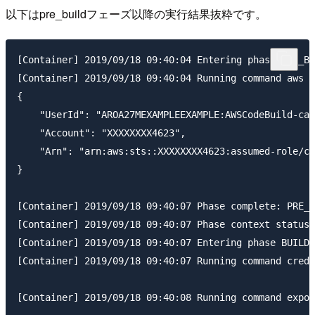
以下はpre_buildフェーズ以降の実行結果抜粋です。
[Container] 2019/09/18 09:40:04 Entering phase PRE_BU
[Container] 2019/09/18 09:40:04 Running command aws s
{

    "UserId": "AROA27MEXAMPLEEXAMPLE:AWSCodeBuild-cad
    "Account": "XXXXXXXX4623",

    "Arn": "arn:aws:sts::XXXXXXXX4623:assumed-role/co
}

[Container] 2019/09/18 09:40:07 Phase complete: PRE_B
[Container] 2019/09/18 09:40:07 Phase context status 
[Container] 2019/09/18 09:40:07 Entering phase BUILD

[Container] 2019/09/18 09:40:07 Running command crede
[Container] 2019/09/18 09:40:08 Running command expor