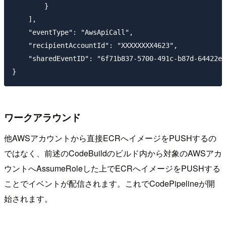
        }

    ],

    "eventType": "AwsApiCall",

    "recipientAccountId": "XXXXXXXX4623",

    "sharedEventID": "6f71b837-5700-491c-b87d-64422ex
ワークアラウンド
他AWSアカウントから直接ECRへイメージをPUSHするの
ではなく、前述のCodeBuildのビルド内から対象のAWSアカ
ウントへAssumeRoleした上でECRへイメージをPUSHする
ことでイベントが配信されます。これでCodePipelineが開
始されます。