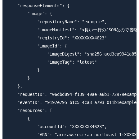
    "responseElements": {

        "image": {

            "repositoryName": "example",

            "imageManifest": "<長い一行のJSONなので省略>
            "registryId": "XXXXXXXX4623",

            "imageId": {

                "imageDigest": "sha256:acd3ca9941a85e
                "imageTag": "latest"

            }

        }

    },

    "requestID": "06dbd894-f139-40ae-a6b1-72979exampl
    "eventID": "9197e795-b1c5-4ca3-a793-011b1example"
    "resources": [

        {

            "accountId": "XXXXXXXX4623",

            "ARN": "arn:aws:ecr:ap-northeast-1:XXXXXX