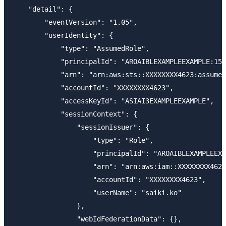
    "detail": {

        "eventVersion": "1.05",

        "userIdentity": {

            "type": "AssumedRole",

            "principalId": "AROAIBLEXAMPLEEXAMPLE:156
            "arn": "arn:aws:sts::XXXXXXXX4623:assumed
            "accountId": "XXXXXXXX4623",

            "accessKeyId": "ASIAI3EXAMPLEEXAMPLE",

            "sessionContext": {

                "sessionIssuer": {

                    "type": "Role",

                    "principalId": "AROAIBLEXAMPLEEXA
                    "arn": "arn:aws:iam::XXXXXXXX4623
                    "accountId": "XXXXXXXX4623",

                    "userName": "saiki.ko"

                },

                "webIdFederationData": {},
