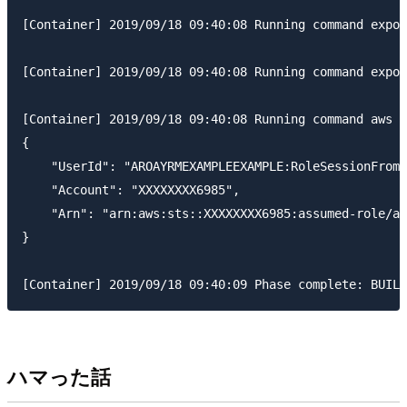
[Container] 2019/09/18 09:40:08 Running command expor
[Container] 2019/09/18 09:40:08 Running command expor
[Container] 2019/09/18 09:40:08 Running command aws s
{

    "UserId": "AROAYRMEXAMPLEEXAMPLE:RoleSessionFromC
    "Account": "XXXXXXXX6985",

    "Arn": "arn:aws:sts::XXXXXXXX6985:assumed-role/as
}

ハマった話