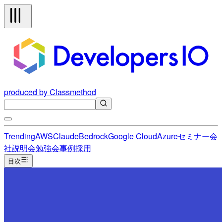
produced by Classmethod
Trending
AWS
Claude
Bedrock
Google Cloud
Azure
セミナー
会
社説明会
勉強会
事例
採用
目次