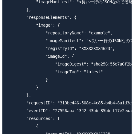
            "imageManifest": "<長い一行のJSONなので省略>
        },

        "responseElements": {

            "image": {

                "repositoryName": "example",

                "imageManifest": "<長い一行のJSONなので
                "registryId": "XXXXXXXX4623",

                "imageId": {

                    "imageDigest": "sha256:55e7a6f2bb
                    "imageTag": "latest"

                }

            }

        },

        "requestID": "313be446-508c-4c85-b4b4-8a1d3ex
        "eventID": "27556aba-1342-43bb-85bb-f17e2exam
        "resources": [

            {
