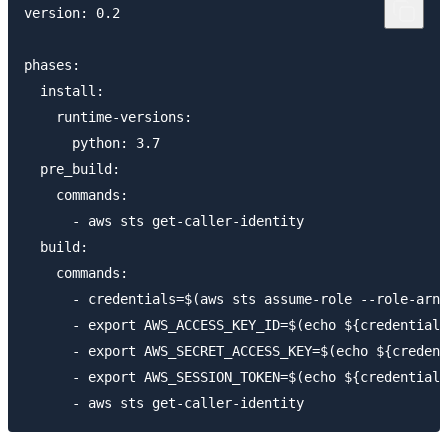
version: 0.2

phases:

  install:

    runtime-versions:

      python: 3.7

  pre_build:

    commands:

      - aws sts get-caller-identity

  build:

    commands:

      - credentials=$(aws sts assume-role --role-arn 
      - export AWS_ACCESS_KEY_ID=$(echo ${credentials
      - export AWS_SECRET_ACCESS_KEY=$(echo ${credent
      - export AWS_SESSION_TOKEN=$(echo ${credentials