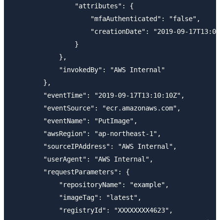
                "attributes": {

                    "mfaAuthenticated": "false",

                    "creationDate": "2019-09-17T13:09
                }

            },

            "invokedBy": "AWS Internal"

        },

        "eventTime": "2019-09-17T13:10:10Z",

        "eventSource": "ecr.amazonaws.com",

        "eventName": "PutImage",

        "awsRegion": "ap-northeast-1",

        "sourceIPAddress": "AWS Internal",

        "userAgent": "AWS Internal",

        "requestParameters": {

            "repositoryName": "example",

            "imageTag": "latest",

            "registryId": "XXXXXXXX4623",
