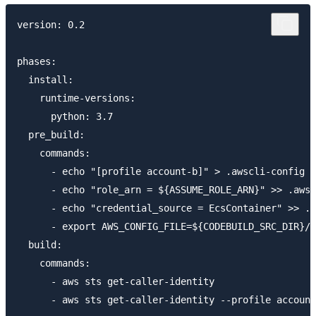
version: 0.2

phases:

  install:

    runtime-versions:

      python: 3.7

  pre_build:

    commands:

      - echo "[profile account-b]" > .awscli-config

      - echo "role_arn = ${ASSUME_ROLE_ARN}" >> .awsc
      - echo "credential_source = EcsContainer" >> .a
      - export AWS_CONFIG_FILE=${CODEBUILD_SRC_DIR}/.
  build:

    commands:

      - aws sts get-caller-identity
