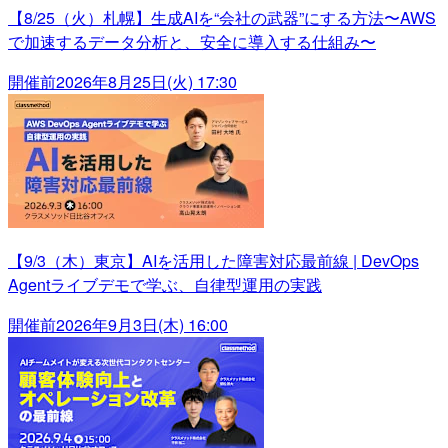
【8/25（火）札幌】生成AIを“会社の武器”にする方法〜AWS
で加速するデータ分析と、安全に導入する仕組み〜
開催前
2026年8月25日(火) 17:30
【9/3（木）東京】AIを活用した障害対応最前線 | DevOps
Agentライブデモで学ぶ、自律型運用の実践
開催前
2026年9月3日(木) 16:00