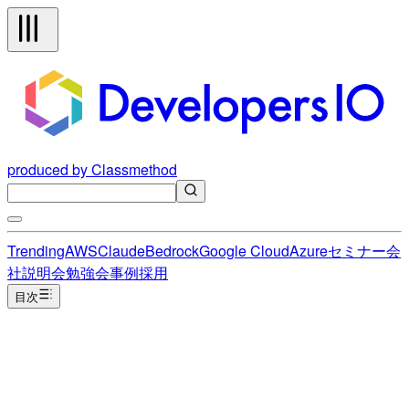
produced by Classmethod
Trending
AWS
Claude
Bedrock
Google Cloud
Azure
セミナー
会
社説明会
勉強会
事例
採用
目次