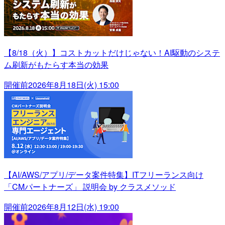
【8/18（火）】コストカットだけじゃない！AI駆動のシステ
ム刷新がもたらす本当の効果
開催前
2026年8月18日(火) 15:00
【AI/AWS/アプリ/データ案件特集】ITフリーランス向け
「CMパートナーズ」 説明会 by クラスメソッド
開催前
2026年8月12日(水) 19:00