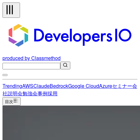
produced by Classmethod
Trending
AWS
Claude
Bedrock
Google Cloud
Azure
セミナー
会
社説明会
勉強会
事例
採用
目次