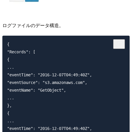
ログファイルのデータ構造。
{

"Records": [

{

...

"eventTime": "2016-12-07T04:49:40Z",

"eventSource": "s3.amazonaws.com",

"eventName": "GetObject",

...

},

{

...

"eventTime": "2016-12-07T04:49:40Z",
