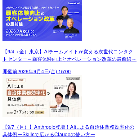
【9/4（金）東京】AIチームメイトが変える次世代コンタク
トセンター～顧客体験向上とオペレーション改革の最前線～
開催前
2026年9月4日(金) 15:00
【9/7（月）】Anthropic登壇！AIによる自治体業務効率化の
具体例ーSkillsで広がるClaudeの使い方ー