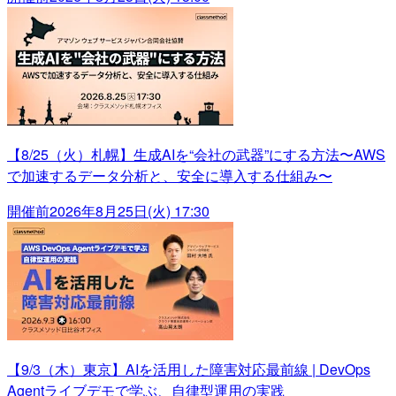
【8/25（火）札幌】生成AIを“会社の武器”にする方法〜AWS
で加速するデータ分析と、安全に導入する仕組み〜
開催前
2026年8月25日(火) 17:30
【9/3（木）東京】AIを活用した障害対応最前線 | DevOps
Agentライブデモで学ぶ、自律型運用の実践