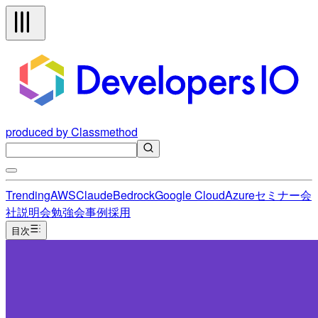
produced by Classmethod
Trending
AWS
Claude
Bedrock
Google Cloud
Azure
セミナー
会
社説明会
勉強会
事例
採用
目次