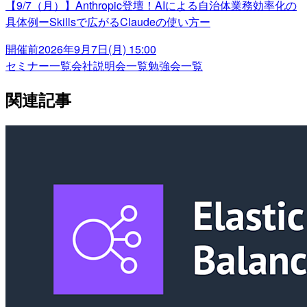
【9/7（月）】Anthropic登壇！AIによる自治体業務効率化の
具体例ーSkillsで広がるClaudeの使い方ー
開催前
2026年9月7日(月) 15:00
セミナー一覧
会社説明会一覧
勉強会一覧
関連記事