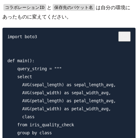
と
は自分の環境に
コラボレーションID
保存先のバケット名
あったものに変えてください。
import boto3

def main():

    query_string = """

    select 

      AVG(sepal_length) as sepal_length_avg,

      AVG(sepal_width) as sepal_width_avg,

      AVG(petal_length) as petal_length_avg,

      AVG(petal_width) as petal_width_avg,

      class

    from iris_quality_check

    group by class
