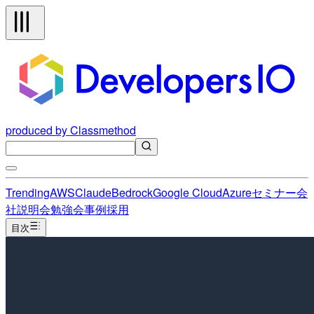
produced by Classmethod
Trending
AWS
Claude
Bedrock
Google Cloud
Azure
セミナー
会
社説明会
勉強会
事例
採用
目次