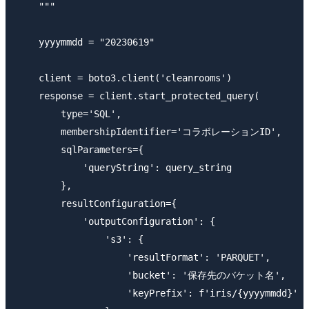
    """

    yyyymmdd = "20230619"

    client = boto3.client('cleanrooms')

    response = client.start_protected_query(

        type='SQL',

        membershipIdentifier='コラボレーションID',

        sqlParameters={

            'queryString': query_string

        },

        resultConfiguration={

            'outputConfiguration': {

                's3': {

                    'resultFormat': 'PARQUET',

                    'bucket': '保存先のバケット名',

                    'keyPrefix': f'iris/{yyyymmdd}'
