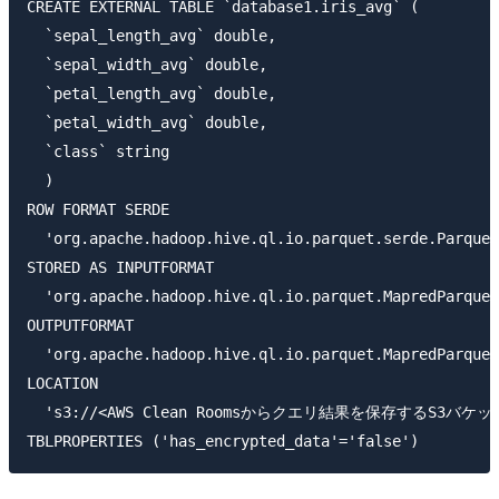
CREATE EXTERNAL TABLE `database1.iris_avg` (

  `sepal_length_avg` double,

  `sepal_width_avg` double,

  `petal_length_avg` double,

  `petal_width_avg` double,

  `class` string

  )

ROW FORMAT SERDE 

  'org.apache.hadoop.hive.ql.io.parquet.serde.Parquet
STORED AS INPUTFORMAT 

  'org.apache.hadoop.hive.ql.io.parquet.MapredParquet
OUTPUTFORMAT 

  'org.apache.hadoop.hive.ql.io.parquet.MapredParquet
LOCATION

  's3://<AWS Clean Roomsからクエリ結果を保存するS3バケット名