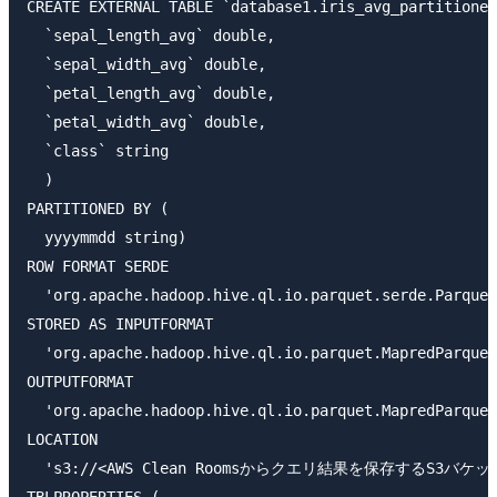
CREATE EXTERNAL TABLE `database1.iris_avg_partitioned
  `sepal_length_avg` double,

  `sepal_width_avg` double,

  `petal_length_avg` double,

  `petal_width_avg` double,

  `class` string

  )

PARTITIONED BY ( 

  yyyymmdd string)

ROW FORMAT SERDE 

  'org.apache.hadoop.hive.ql.io.parquet.serde.Parquet
STORED AS INPUTFORMAT 

  'org.apache.hadoop.hive.ql.io.parquet.MapredParquet
OUTPUTFORMAT 

  'org.apache.hadoop.hive.ql.io.parquet.MapredParquet
LOCATION

  's3://<AWS Clean Roomsからクエリ結果を保存するS3バケット名