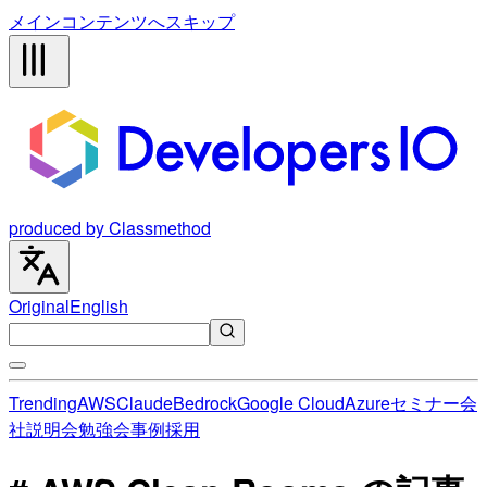
メインコンテンツへスキップ
produced by Classmethod
Original
English
Trending
AWS
Claude
Bedrock
Google Cloud
Azure
セミナー
会
社説明会
勉強会
事例
採用