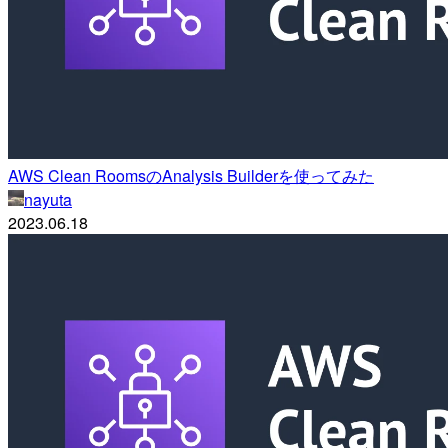
AWS Clean RoomsのAnalysis Builderを使ってみた
nayuta
2023.06.18