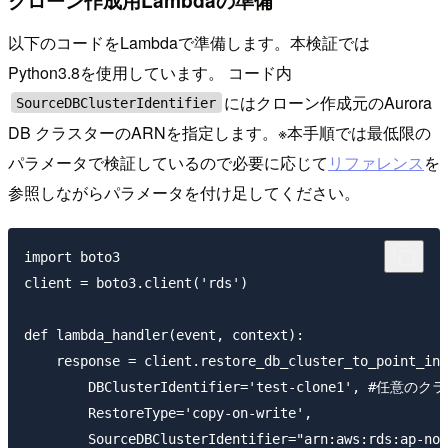
クローン作成用Lambdaの準備
以下のコードをLambdaで準備します。本検証では
Python3.8を使用しています。 コード内
にはクローン作成元のAurora
SourceDBClusterIdentifier
DB クラスターのARNを指定します。※本手順では最低限の
パラメータで検証しているので必要に応じて
リファレンス
を
参照しながらパラメータを付け足してください。
import boto3

client = boto3.client('rds')

def lambda_handler(event, context):

    response = client.restore_db_cluster_to_point_in_
        DBClusterIdentifier='test-clone1', #任意
        RestoreType='copy-on-write', 

        SourceDBClusterIdentifier="arn:aws:rds:ap