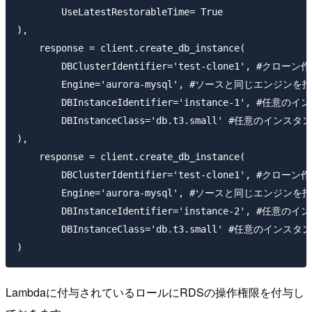
        UseLatestRestorableTime= True

),

    response = client.create_db_instance(

        DBClusterIdentifier='test-clone1', #
        Engine='aurora-mysql', #ソースと同じエンジンを指
        DBInstanceIdentifier='instance-1', #任意
        DBInstanceClass='db.t3.small' #任意のイン
),

    response = client.create_db_instance(

        DBClusterIdentifier='test-clone1', #
        Engine='aurora-mysql', #ソースと同じエンジンを指
        DBInstanceIdentifier='instance-2', #任意
        DBInstanceClass='db.t3.small' #任意のイン
Lambdaに付与されているロールにRDSの操作権限を付与し