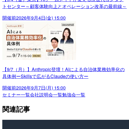
トセンター～顧客体験向上とオペレーション改革の最前線～
開催前
2026年9月4日(金) 15:00
【9/7（月）】Anthropic登壇！AIによる自治体業務効率化の
具体例ーSkillsで広がるClaudeの使い方ー
開催前
2026年9月7日(月) 15:00
セミナー一覧
会社説明会一覧
勉強会一覧
関連記事