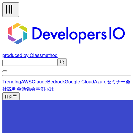
produced by Classmethod
Trending
AWS
Claude
Bedrock
Google Cloud
Azure
セミナー
会
社説明会
勉強会
事例
採用
目次