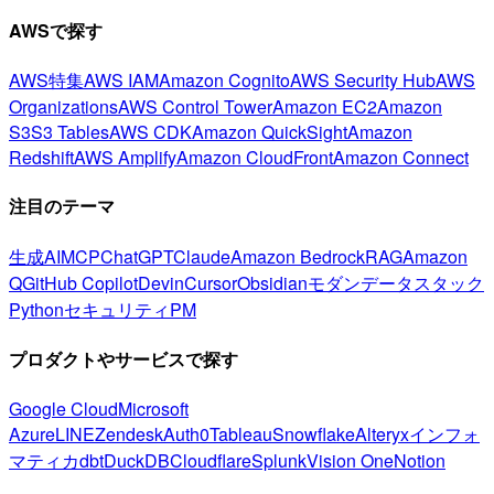
AWSで探す
AWS特集
AWS IAM
Amazon Cognito
AWS Security Hub
AWS
Organizations
AWS Control Tower
Amazon EC2
Amazon
S3
S3 Tables
AWS CDK
Amazon QuickSight
Amazon
Redshift
AWS Amplify
Amazon CloudFront
Amazon Connect
注目のテーマ
生成AI
MCP
ChatGPT
Claude
Amazon Bedrock
RAG
Amazon
Q
GitHub Copilot
Devin
Cursor
Obsidian
モダンデータスタック
Python
セキュリティ
PM
プロダクトやサービスで探す
Google Cloud
Microsoft
Azure
LINE
Zendesk
Auth0
Tableau
Snowflake
Alteryx
インフォ
マティカ
dbt
DuckDB
Cloudflare
Splunk
Vision One
Notion