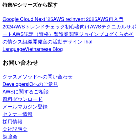
特集やシリーズから探す
Google Cloud Next ’25
AWS re:Invent 2025
AWS再入門
2024
AWSトレンドチェック
初心者向け
AWSテクニカルサポ
ート
AWS認定（資格）
製造業関連
ジョインブログ
くらめそ
の情シス
組織開発室の活動
デザイン
Thai
Language
Vietnamese Blog
お問い合わせ
クラスメソッドへの問い合わせ
DevelopersIOへのご意見
AWSに関するご相談
資料ダウンロード
メールマガジン登録
セミナー情報
採用情報
会社説明会
勉強会