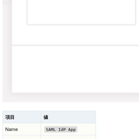
項目
値
Name
SAML IdP App