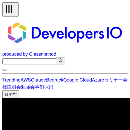
produced by Classmethod
Trending
AWS
Claude
Bedrock
Google Cloud
Azure
セミナー
会
社説明会
勉強会
事例
採用
目次