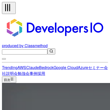
produced by Classmethod
Trending
AWS
Claude
Bedrock
Google Cloud
Azure
セミナー
会
社説明会
勉強会
事例
採用
目次