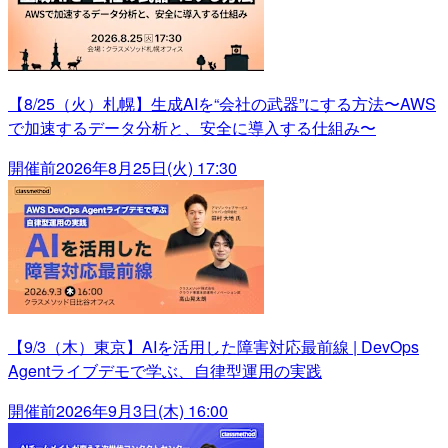
【8/25（火）札幌】生成AIを“会社の武器”にする方法〜AWS
で加速するデータ分析と、安全に導入する仕組み〜
開催前
2026年8月25日(火) 17:30
【9/3（木）東京】AIを活用した障害対応最前線 | DevOps
Agentライブデモで学ぶ、自律型運用の実践
開催前
2026年9月3日(木) 16:00