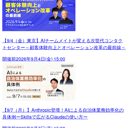
【9/4（金）東京】AIチームメイトが変える次世代コンタク
トセンター～顧客体験向上とオペレーション改革の最前線～
開催前
2026年9月4日(金) 15:00
【9/7（月）】Anthropic登壇！AIによる自治体業務効率化の
具体例ーSkillsで広がるClaudeの使い方ー