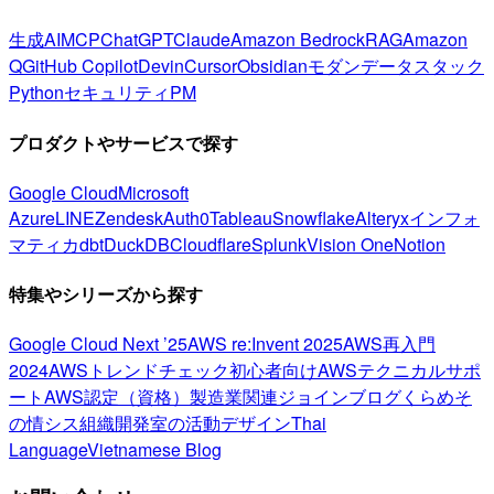
生成AI
MCP
ChatGPT
Claude
Amazon Bedrock
RAG
Amazon
Q
GitHub Copilot
Devin
Cursor
Obsidian
モダンデータスタック
Python
セキュリティ
PM
プロダクトやサービスで探す
Google Cloud
Microsoft
Azure
LINE
Zendesk
Auth0
Tableau
Snowflake
Alteryx
インフォ
マティカ
dbt
DuckDB
Cloudflare
Splunk
Vision One
Notion
特集やシリーズから探す
Google Cloud Next ’25
AWS re:Invent 2025
AWS再入門
2024
AWSトレンドチェック
初心者向け
AWSテクニカルサポ
ート
AWS認定（資格）
製造業関連
ジョインブログ
くらめそ
の情シス
組織開発室の活動
デザイン
Thai
Language
Vietnamese Blog