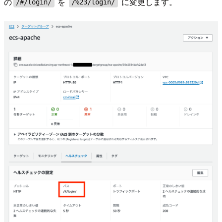
の
を
に変更します。
/#/login/
/%23/login/