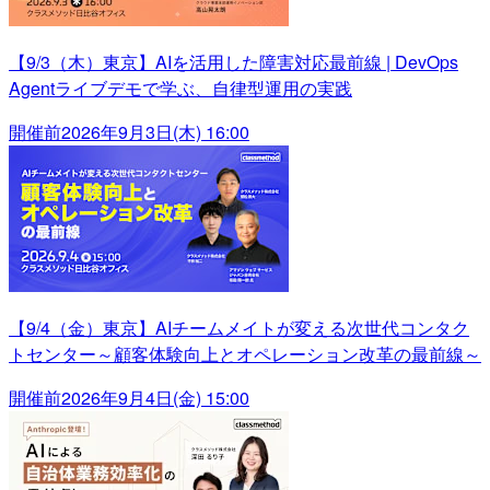
【9/3（木）東京】AIを活用した障害対応最前線 | DevOps
Agentライブデモで学ぶ、自律型運用の実践
開催前
2026年9月3日(木) 16:00
【9/4（金）東京】AIチームメイトが変える次世代コンタク
トセンター～顧客体験向上とオペレーション改革の最前線～
開催前
2026年9月4日(金) 15:00