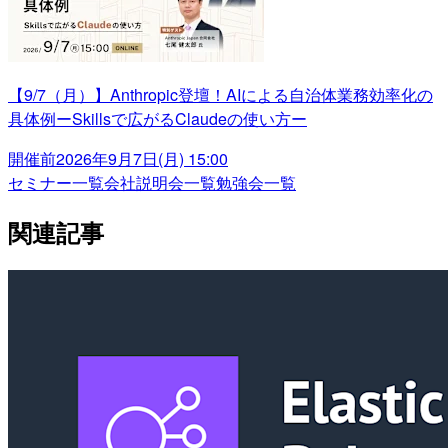
【9/7（月）】Anthropic登壇！AIによる自治体業務効率化の
具体例ーSkillsで広がるClaudeの使い方ー
開催前
2026年9月7日(月) 15:00
セミナー一覧
会社説明会一覧
勉強会一覧
関連記事