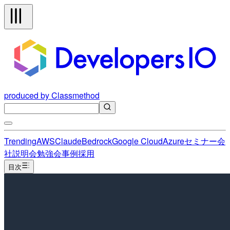
produced by Classmethod
Trending
AWS
Claude
Bedrock
Google Cloud
Azure
セミナー
会
社説明会
勉強会
事例
採用
目次