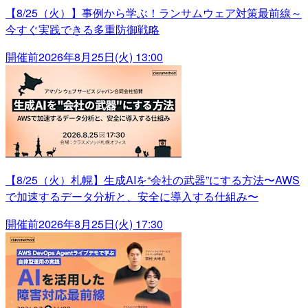
【8/25（火）】事例から学ぶ！ランサムウェア対策最前線～
今すぐ実践できる多重防御戦略
開催前
2026年8月25日(火) 13:00
【8/25（火）札幌】生成AIを“会社の武器”にする方法〜AWS
で加速するデータ分析と、安全に導入する仕組み〜
開催前
2026年8月25日(火) 17:30