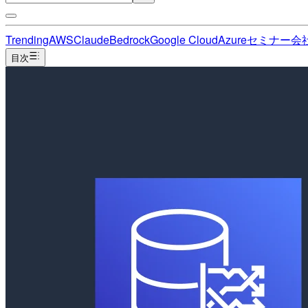
Trending
AWS
Claude
Bedrock
Google Cloud
Azure
セミナー
会
目次