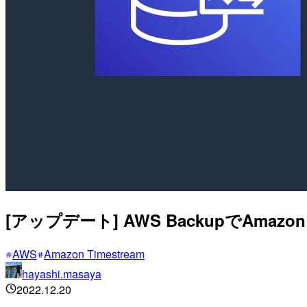
[アップデート] AWS BackupでAma
AWS
Amazon Timestream
hayashi.masaya
2022.12.20