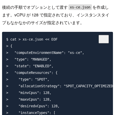
後続の手順でオプションとして渡す
を作成し
xs-ce.json
ます。vCPU が 128 で指定されており、インスタンスタイ
プもなかなかのサイズが指定されています。
$ cat > xs-ce.json << EOF

> {

>   "computeEnvironmentName": "xs-ce",

>   "type": "MANAGED",

>   "state": "ENABLED",

>   "computeResources": {

>     "type": "SPOT",

>     "allocationStrategy": "SPOT_CAPACITY_OPTIMIZED"
>     "minvCpus": 128,

>     "maxvCpus": 128,

>     "desiredvCpus": 128,

>     "instanceTypes": [
