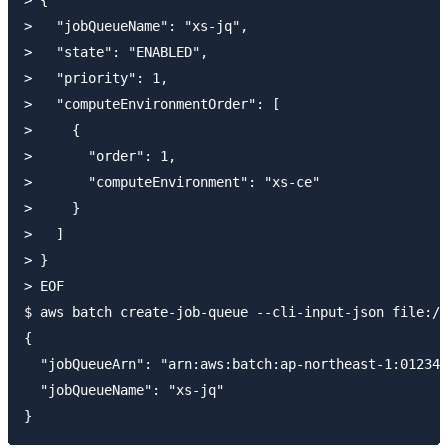
> {

>   "jobQueueName": "xs-jq",

>   "state": "ENABLED",

>   "priority": 1,

>   "computeEnvironmentOrder": [

>     {

>       "order": 1,

>       "computeEnvironment": "xs-ce"

>     }

>   ]

> }

> EOF

$ aws batch create-job-queue --cli-input-json file://
{

  "jobQueueArn": "arn:aws:batch:ap-northeast-1:012345
  "jobQueueName": "xs-jq"
