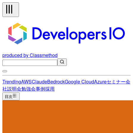
produced by Classmethod
Trending
AWS
Claude
Bedrock
Google Cloud
Azure
セミナー
会
社説明会
勉強会
事例
採用
目次