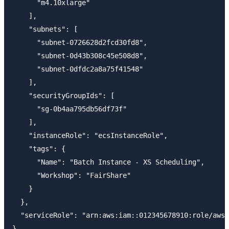
      "m4.10xlarge"

    ],

    "subnets": [

      "subnet-0726628d2fcd30fd8",

      "subnet-0d43b308c45e508d8",

      "subnet-0dfdc2a8a75f41548"

    ],

    "securityGroupIds": [

      "sg-0b4aa795db56df73f"

    ],

    "instanceRole": "ecsInstanceRole",

    "tags": {

      "Name": "Batch Instance - XS Scheduling",

      "Workshop": "FairShare"

    }

  },

  "serviceRole": "arn:aws:iam::012345678910:role/aws-