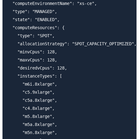
  "computeEnvironmentName": "xs-ce",

  "type": "MANAGED",

  "state": "ENABLED",

  "computeResources": {

    "type": "SPOT",

    "allocationStrategy": "SPOT_CAPACITY_OPTIMIZED",

    "minvCpus": 128,

    "maxvCpus": 128,

    "desiredvCpus": 128,

    "instanceTypes": [

      "m6i.8xlarge",

      "c5.9xlarge",

      "c5a.8xlarge",

      "c4.8xlarge",

      "m5.8xlarge",

      "m5a.8xlarge",

      "m5n.8xlarge",
