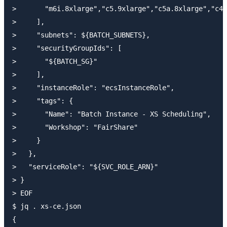
>       "m6i.8xlarge","c5.9xlarge","c5a.8xlarge","c4.
>     ],

>     "subnets": ${BATCH_SUBNETS},

>     "securityGroupIds": [

>       "${BATCH_SG}"

>     ],

>     "instanceRole": "ecsInstanceRole",

>     "tags": {

>       "Name": "Batch Instance - XS Scheduling",

>       "Workshop": "FairShare"

>     }

>   },

>   "serviceRole": "${SVC_ROLE_ARN}"

> }

> EOF

$ jq . xs-ce.json

{
