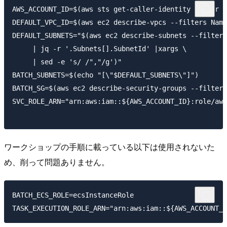
AWS_ACCOUNT_ID=$(aws sts get-caller-identity |jq -r .
DEFAULT_VPC_ID=$(aws ec2 describe-vpcs --filters Name
DEFAULT_SUBNETS="$(aws ec2 describe-subnets --filters
     | jq -r '.Subnets[].SubnetId' |xargs \

     | sed -e 's/ /","/g')"

BATCH_SUBNETS=$(echo "[\"$DEFAULT_SUBNETS\"]")

BATCH_SG=$(aws ec2 describe-security-groups --filters
SVC_ROLE_ARN="arn:aws:iam::${AWS_ACCOUNT_ID}:role/aws
ワークショップの手順に載っている以下は使用されないた
め、削って問題ありません。
BATCH_ECS_ROLE=ecsInstanceRole
