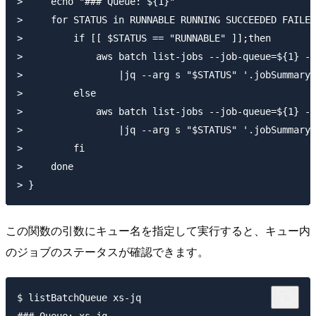
>     echo "### Queue: ${1}"

>     for STATUS in RUNNABLE RUNNING SUCCEEDED FAILED
>         if [[ $STATUS == "RUNNABLE" ]];then

>             aws batch list-jobs --job-queue=${1} --
>                 |jq --arg s "$STATUS" '.jobSummaryL
>         else

>             aws batch list-jobs --job-queue=${1} --
>                 |jq --arg s "$STATUS" '.jobSummaryL
>         fi 

>     done

この関数の引数にキュー名を指定して実行すると、キュー内
のジョブのステータスが確認できます。
$ listBatchQueue xs-jq

### Queue: xs-jq
