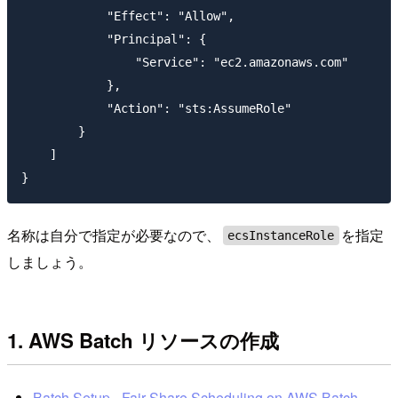
            "Effect": "Allow",

            "Principal": {

                "Service": "ec2.amazonaws.com"

            },

            "Action": "sts:AssumeRole"

        }

    ]

名称は自分で指定が必要なので、
を指定
ecsInstanceRole
しましょう。
1. AWS Batch リソースの作成
Batch Setup - Fair Share Scheduling on AWS Batch