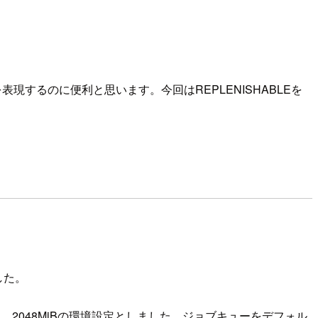
を表現するのに便利と思います。今回はREPLENISHABLEを
した。
U、2048MiBの環境設定としました。ジョブキューをデフォル