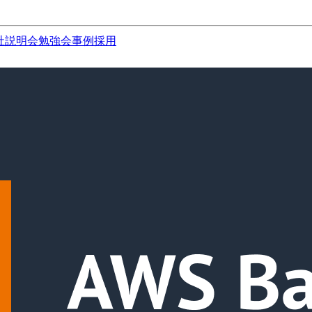
社説明会
勉強会
事例
採用