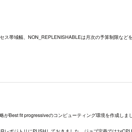
セス帯域幅、NON_REPLENISHABLEは月次の予算制限など
st fit progressiveのコンピューティング環境を作成しま
ECRレポジトリにPUSHしておきました。ジョブ定義では1vCP