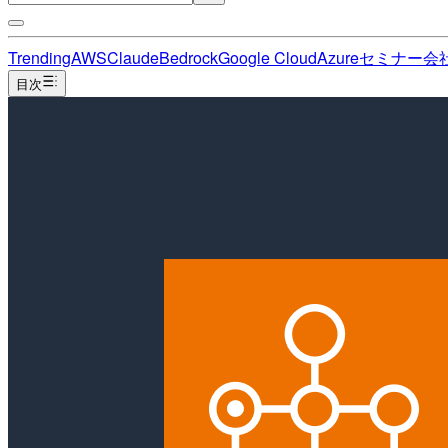
Trending
AWS
Claude
Bedrock
Google Cloud
Azure
セミナー
会
目次