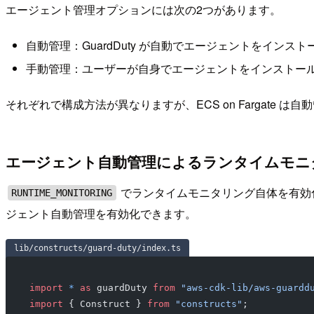
エージェント管理オプションには次の2つがあります。
自動管理：GuardDuty が自動でエージェントをインス
手動管理：ユーザーが自身でエージェントをインストー
それぞれで構成方法が異なりますが、ECS on Fargate は
エージェント自動管理によるランタイムモニ
でランタイムモニタリング自体を有効
RUNTIME_MONITORING
ジェント自動管理を有効化できます。
lib/constructs/guard-duty/index.ts
import
 *
 as
 guardDuty 
from
 "aws-cdk-lib/aws-guardd
import
 { Construct } 
from
 "constructs"
;