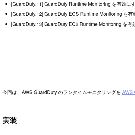
[GuardDuty.11] GuardDuty Runtime Monitoring
[GuardDuty.12] GuardDuty ECS Runtime Monito
[GuardDuty.13] GuardDuty EC2 Runtime Monito
今回は、AWS GuardDuty のランタイムモニタリングを
AWS 
実装