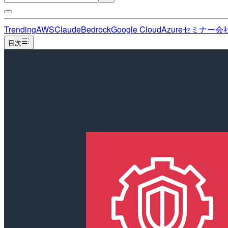
Trending
AWS
Claude
Bedrock
Google Cloud
Azure
セミナー
会
目次