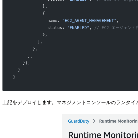
            },
            {
              name: 
"EC2_AGENT_MANAGEMENT"
,
              status: 
"ENABLED"
, 
// EC2 エージェント
            },
          ],
        },
      ],
    });
  }
}
上記をデプロイします。マネジメントコンソールのランタイ