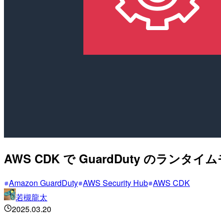
AWS CDK で GuardDuty のラ
Amazon GuardDuty
AWS Security Hub
AWS CDK
若槻龍太
2025.03.20