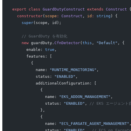
export
 class
 GuardDutyConstruct
 extends
 Construct
 
  constructor
(
scope
:
 Construct
, 
id
:
 string
) {
    super
(scope, id);
    // GuardDuty を有効化
    new
 guardDuty.
CfnDetector
(
this
, 
"Default"
, {
      enable: 
true
,
      features: [
        {
          name: 
"RUNTIME_MONITORING"
,
          status: 
"ENABLED"
,
          additionalConfiguration: [
            {
              name: 
"EKS_ADDON_MANAGEMENT"
,
              status: 
"ENABLED"
, 
// EKS エージェント
            },
            {
              name: 
"ECS_FARGATE_AGENT_MANAGEMENT"
              status: 
"ENABLED"
,  
// ECS on Far