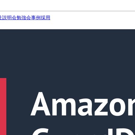
社説明会
勉強会
事例
採用