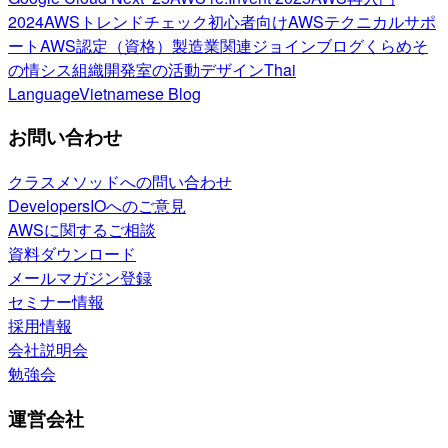
2024
AWSトレンドチェック
初心者向け
AWSテクニカルサポ
ート
AWS認定（資格）
製造業関連
ジョインブログ
くらめそ
の情シス
組織開発室の活動
デザイン
Thai
Language
Vietnamese Blog
お問い合わせ
クラスメソッドへの問い合わせ
DevelopersIOへのご意見
AWSに関するご相談
資料ダウンロード
メールマガジン登録
セミナー情報
採用情報
会社説明会
勉強会
運営会社