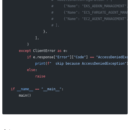
                    #     {"Name": "EKS_ADDON_MANAGEMENT",
                    #     {"Name": "ECS_FARGATE_AGENT_MANA
                    #     {"Name": "EC2_AGENT_MANAGEMENT",
                    # ],
                },
            ],
        )
    except
 ClientError 
as
 e:
        if
 e.response[
"Error"
][
"Code"
] 
==
 "AccessDeniedExc
            print
(
f
"  skip because AccessDeniedException"
)
        else
:
            raise
if
 __name__
 ==
 "__main__"
:
    main()