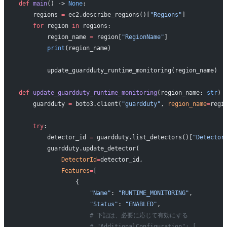
def
 main
() -> 
None
:
    regions 
=
 ec2.describe_regions()[
"Regions"
]
    for
 region 
in
 regions:
        region_name 
=
 region[
"RegionName"
]
        print
(region_name)
        update_guardduty_runtime_monitoring(region_name)
def
 update_guardduty_runtime_monitoring
(region_name: 
str
) 
    guardduty 
=
 boto3.client(
"guardduty"
, 
region_name
=
regi
    try
:
        detector_id 
=
 guardduty.list_detectors()[
"Detector
        guardduty.update_detector(
            DetectorId
=
detector_id,
            Features
=
[
                {
                    "Name"
: 
"RUNTIME_MONITORING"
,
                    "Status"
: 
"ENABLED"
,
                    # 下記は、必要に応じて有効にする
                    # "AdditionalConfiguration": [