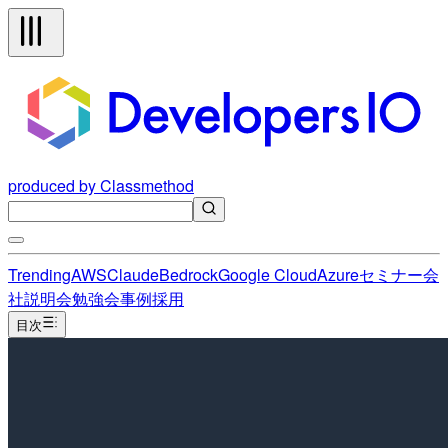
produced by Classmethod
Trending
AWS
Claude
Bedrock
Google Cloud
Azure
セミナー
会
社説明会
勉強会
事例
採用
目次