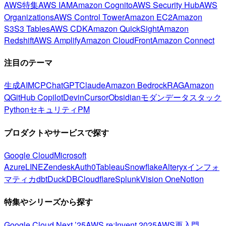
AWS特集
AWS IAM
Amazon Cognito
AWS Security Hub
AWS
Organizations
AWS Control Tower
Amazon EC2
Amazon
S3
S3 Tables
AWS CDK
Amazon QuickSight
Amazon
Redshift
AWS Amplify
Amazon CloudFront
Amazon Connect
注目のテーマ
生成AI
MCP
ChatGPT
Claude
Amazon Bedrock
RAG
Amazon
Q
GitHub Copilot
Devin
Cursor
Obsidian
モダンデータスタック
Python
セキュリティ
PM
プロダクトやサービスで探す
Google Cloud
Microsoft
Azure
LINE
Zendesk
Auth0
Tableau
Snowflake
Alteryx
インフォ
マティカ
dbt
DuckDB
Cloudflare
Splunk
Vision One
Notion
特集やシリーズから探す
Google Cloud Next ’25
AWS re:Invent 2025
AWS再入門