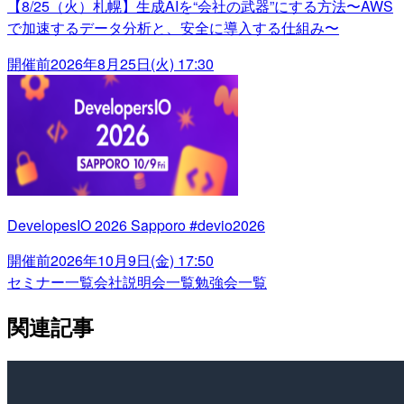
【8/25（火）札幌】生成AIを“会社の武器”にする方法〜AWS
で加速するデータ分析と、安全に導入する仕組み〜
開催前
2026年8月25日(火) 17:30
DevelopesIO 2026 Sapporo #devio2026
開催前
2026年10月9日(金) 17:50
セミナー一覧
会社説明会一覧
勉強会一覧
関連記事