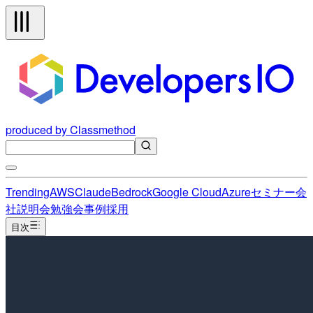
produced by Classmethod
Trending
AWS
Claude
Bedrock
Google Cloud
Azure
セミナー
会
社説明会
勉強会
事例
採用
目次