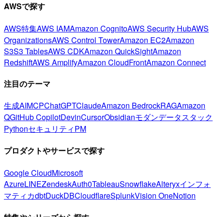
AWSで探す
AWS特集
AWS IAM
Amazon Cognito
AWS Security Hub
AWS
Organizations
AWS Control Tower
Amazon EC2
Amazon
S3
S3 Tables
AWS CDK
Amazon QuickSight
Amazon
Redshift
AWS Amplify
Amazon CloudFront
Amazon Connect
注目のテーマ
生成AI
MCP
ChatGPT
Claude
Amazon Bedrock
RAG
Amazon
Q
GitHub Copilot
Devin
Cursor
Obsidian
モダンデータスタック
Python
セキュリティ
PM
プロダクトやサービスで探す
Google Cloud
Microsoft
Azure
LINE
Zendesk
Auth0
Tableau
Snowflake
Alteryx
インフォ
マティカ
dbt
DuckDB
Cloudflare
Splunk
Vision One
Notion