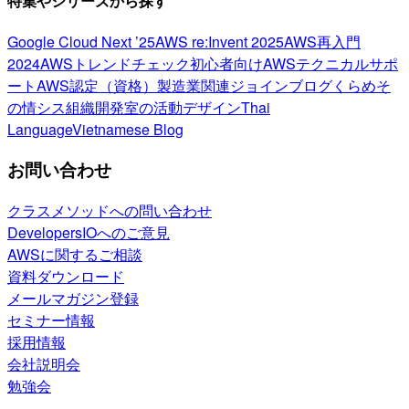
特集やシリーズから探す
Google Cloud Next ’25
AWS re:Invent 2025
AWS再入門
2024
AWSトレンドチェック
初心者向け
AWSテクニカルサポ
ート
AWS認定（資格）
製造業関連
ジョインブログ
くらめそ
の情シス
組織開発室の活動
デザイン
Thai
Language
Vietnamese Blog
お問い合わせ
クラスメソッドへの問い合わせ
DevelopersIOへのご意見
AWSに関するご相談
資料ダウンロード
メールマガジン登録
セミナー情報
採用情報
会社説明会
勉強会