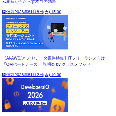
ム刷新がもたらす本当の効果
開催前
2026年8月18日(火) 15:00
【AI/AWS/アプリ/データ案件特集】ITフリーランス向け
「CMパートナーズ」 説明会 by クラスメソッド
開催前
2026年8月12日(水) 19:00