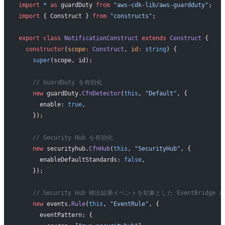
import
 *
 as
 guardDuty 
from
 "aws-cdk-lib/aws-guardduty"
;
import
 { Construct } 
from
 "constructs"
;
export
 class
 NotificationConstruct
 extends
 Construct
 {
  constructor
(
scope
:
 Construct
, 
id
:
 string
) {
    super
(scope, id);
    // GuardDuty を有効化
    new
 guardDuty.
CfnDetector
(
this
, 
"Default"
, {
      enable: 
true
,
    });
    // Security Hub を有効化
    new
 securityhub.
CfnHub
(
this
, 
"SecurityHub"
, {
      enableDefaultStandards: 
false
,
    });
    // Security Hub 検出結果イベントを対象とした EventBridge
    new
 events.
Rule
(
this
, 
"EventRule"
, {
      eventPattern: {