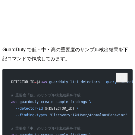
GuardDuty で低・中・高の重要度のサンプル検出結果を下
記コマンドで作成してみます。
DETECTOR_ID
=
$(
aws
 guardduty
 list-detectors
 --query
 'Detect
# 重要度「低」のサンプル検出結果を作成
aws
 guardduty
 create-sample-findings
 \
  --detector-id
 ${DETECTOR_ID} 
\
  --finding-types
 "Discovery:IAMUser/AnomalousBehavior"
# 重要度「中」のサンプル検出結果を作成