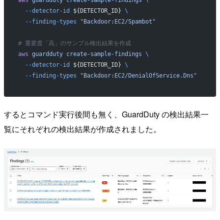
aws
 guardduty
 create-sample-findings
 \
  --detector-id
 ${DETECTOR_ID} 
\
  --finding-types
 "Backdoor:EC2/Spambot"
# 重要度「高」のサンプル検出結果を作成
aws
 guardduty
 create-sample-findings
 \
  --detector-id
 ${DETECTOR_ID} 
\
  --finding-types
 "Backdoor:EC2/DenialOfService.Dns"
するとコマンド実行後間も無く、GuardDuty の検出結果一
覧にそれぞれの検出結果が作成されました。