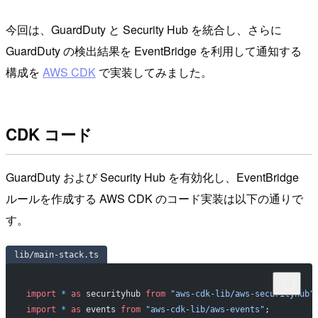
今回は、GuardDuty と Security Hub を統合し、さらに
GuardDuty の検出結果を EventBridge を利用して通知する
構成を
AWS CDK
で実装してみました。
CDK コード
GuardDuty および Security Hub を有効化し、EventBridge
ルールを作成する AWS CDK のコード実装は以下の通りで
す。
lib/main-stack.ts
import
 *
 as
 securityhub 
from
 "aws-cdk-lib/aws-securityhub"
import
 *
 as
 events 
from
 "aws-cdk-lib/aws-events"
;