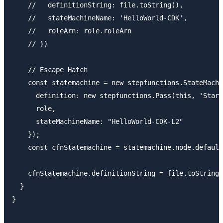
    //   definitionString: file.toString(),

    //   stateMachineName: 'HelloWorld-CDK',

    //   roleArn: role.roleArn

    // })

    // Escape Hatch

    const statemachine = new stepfunctions.StateMachi
      definition: new stepfunctions.Pass(this, 'Start
      role,

      stateMachineName: "HelloWorld-CDK-L2"

    });

    const cfnStatemachine = statemachine.node.default
    cfnStatemachine.definitionString = file.toString(
  }

}
