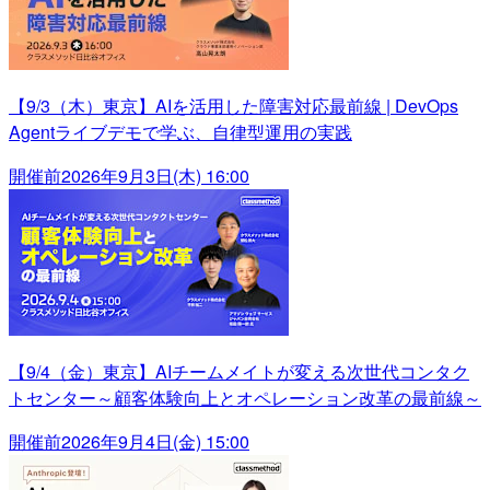
【9/3（木）東京】AIを活用した障害対応最前線 | DevOps
Agentライブデモで学ぶ、自律型運用の実践
開催前
2026年9月3日(木) 16:00
【9/4（金）東京】AIチームメイトが変える次世代コンタク
トセンター～顧客体験向上とオペレーション改革の最前線～
開催前
2026年9月4日(金) 15:00