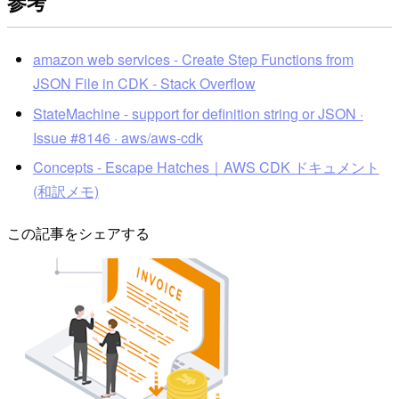
参考
amazon web services - Create Step Functions from
JSON File in CDK - Stack Overflow
StateMachine - support for definition string or JSON ·
Issue #8146 · aws/aws-cdk
Concepts - Escape Hatches｜AWS CDK ドキュメント
(和訳メモ)
この記事をシェアする