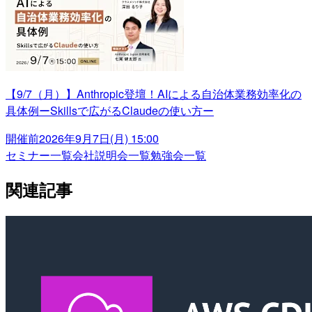
【9/7（月）】Anthropic登壇！AIによる自治体業務効率化の
具体例ーSkillsで広がるClaudeの使い方ー
開催前
2026年9月7日(月) 15:00
セミナー一覧
会社説明会一覧
勉強会一覧
関連記事