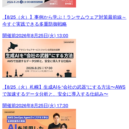
【8/25（火）】事例から学ぶ！ランサムウェア対策最前線～
今すぐ実践できる多重防御戦略
開催前
2026年8月25日(火) 13:00
【8/25（火）札幌】生成AIを“会社の武器”にする方法〜AWS
で加速するデータ分析と、安全に導入する仕組み〜
開催前
2026年8月25日(火) 17:30