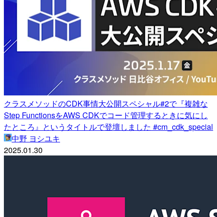
クラスメソッドのCDK事情大公開スペシャル#2で『複雑な
Step FunctionsをAWS CDKでコード管理するときに気にし
たところ』というタイトルで登壇しました #cm_cdk_special
中野 ヨシユキ
2025.01.30