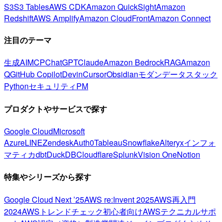
S3
S3 Tables
AWS CDK
Amazon QuickSight
Amazon
Redshift
AWS Amplify
Amazon CloudFront
Amazon Connect
注目のテーマ
生成AI
MCP
ChatGPT
Claude
Amazon Bedrock
RAG
Amazon
Q
GitHub Copilot
Devin
Cursor
Obsidian
モダンデータスタック
Python
セキュリティ
PM
プロダクトやサービスで探す
Google Cloud
Microsoft
Azure
LINE
Zendesk
Auth0
Tableau
Snowflake
Alteryx
インフォ
マティカ
dbt
DuckDB
Cloudflare
Splunk
Vision One
Notion
特集やシリーズから探す
Google Cloud Next ’25
AWS re:Invent 2025
AWS再入門
2024
AWSトレンドチェック
初心者向け
AWSテクニカルサポ