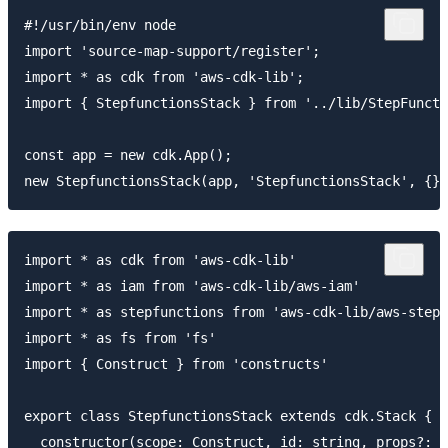
#!/usr/bin/env node

import 'source-map-support/register';

import * as cdk from 'aws-cdk-lib';

import { StepfunctionsStack } from '../lib/StepFuncti
const app = new cdk.App();

import * as cdk from 'aws-cdk-lib'

import * as iam from 'aws-cdk-lib/aws-iam'

import * as stepfunctions from 'aws-cdk-lib/aws-stepf
import * as fs from 'fs'

import { Construct } from 'constructs'

export class StepfunctionsStack extends cdk.Stack {

  constructor(scope: Construct, id: string, props?: c