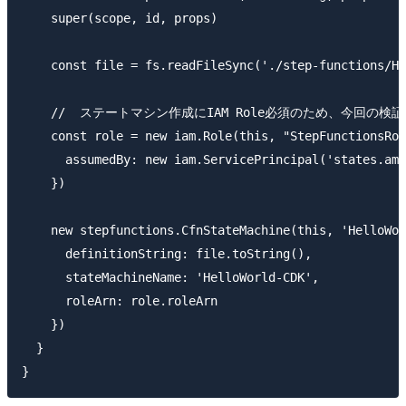
    super(scope, id, props)

    const file = fs.readFileSync('./step-functions/He
    //  ステートマシン作成にIAM Role必須のため、今回の検
    const role = new iam.Role(this, "StepFunctionsRol
      assumedBy: new iam.ServicePrincipal('states.ama
    })

    new stepfunctions.CfnStateMachine(this, 'HelloWor
      definitionString: file.toString(),

      stateMachineName: 'HelloWorld-CDK',

      roleArn: role.roleArn

    })

  }
