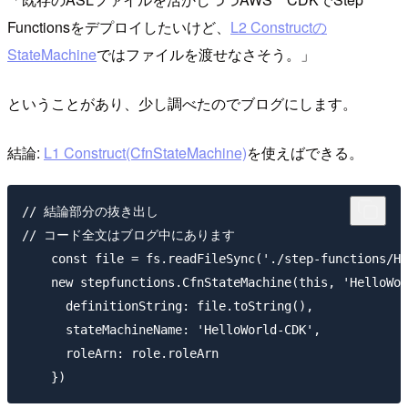
Functionsをデプロイしたいけど、
L2 Constructの
StateMachine
ではファイルを渡せなさそう。」
ということがあり、少し調べたのでブログにします。
結論:
L1 Construct(CfnStateMachine)
を使えばできる。
// 結論部分の抜き出し

// コード全文はブログ中にあります

    const file = fs.readFileSync('./step-functions/He
    new stepfunctions.CfnStateMachine(this, 'HelloWor
      definitionString: file.toString(),

      stateMachineName: 'HelloWorld-CDK',

      roleArn: role.roleArn
