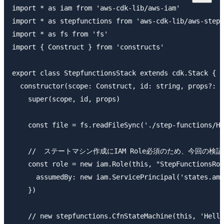
import * as iam from 'aws-cdk-lib/aws-iam'

import * as stepfunctions from 'aws-cdk-lib/aws-stepf
import * as fs from 'fs'

import { Construct } from 'constructs'

export class StepfunctionsStack extends cdk.Stack {

  constructor(scope: Construct, id: string, props?: c
    super(scope, id, props)

    const file = fs.readFileSync('./step-functions/He
    //  ステートマシン作成にIAM Role必須のため、今回の検
    const role = new iam.Role(this, "StepFunctionsRol
      assumedBy: new iam.ServicePrincipal('states.ama
    })

    // new stepfunctions.CfnStateMachine(this, 'Hello