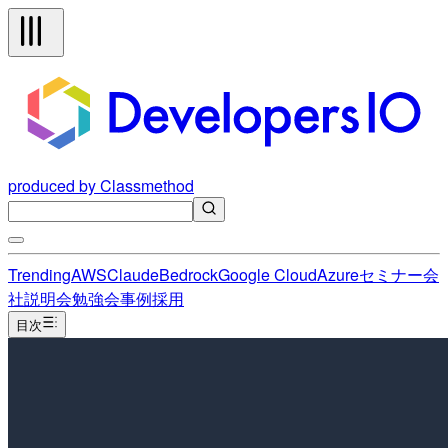
produced by Classmethod
Trending
AWS
Claude
Bedrock
Google Cloud
Azure
セミナー
会
社説明会
勉強会
事例
採用
目次