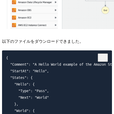
以下のファイルをダウンロードできました。
{

  "Comment": "A Hello World example of the Amazon Sta
  "StartAt": "Hello",

  "States": {

    "Hello": {

      "Type": "Pass",

      "Next": "World"

    },

    "World": {
