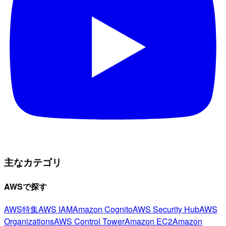
主なカテゴリ
AWSで探す
AWS特集
AWS IAM
Amazon Cognito
AWS Security Hub
AWS
Organizations
AWS Control Tower
Amazon EC2
Amazon