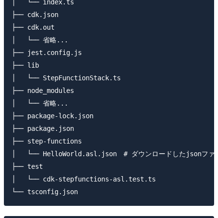
│   └── index.ts

├── cdk.json

├── cdk.out

│   └── 省略...

├── jest.config.js

├── lib

│   └── StepFunctionStack.ts

├── node_modules

│   └── 省略...

├── package-lock.json

├── package.json

├── step-functions

│   └── HelloWorld.asl.json　# ダウンロードしたjsonファ
├── test

│   └── cdk-stepfunctions-asl.test.ts
