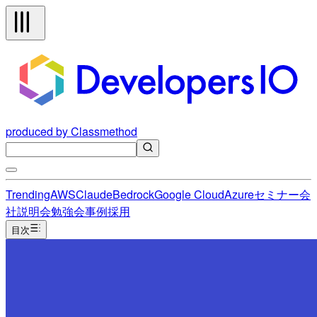
produced by Classmethod
Trending
AWS
Claude
Bedrock
Google Cloud
Azure
セミナー
会
社説明会
勉強会
事例
採用
目次