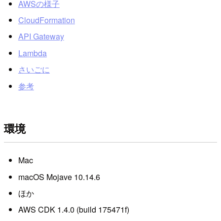
AWSの様子
CloudFormation
API Gateway
Lambda
さいごに
参考
環境
Mac
macOS Mojave 10.14.6
ほか
AWS CDK 1.4.0 (build 175471f)