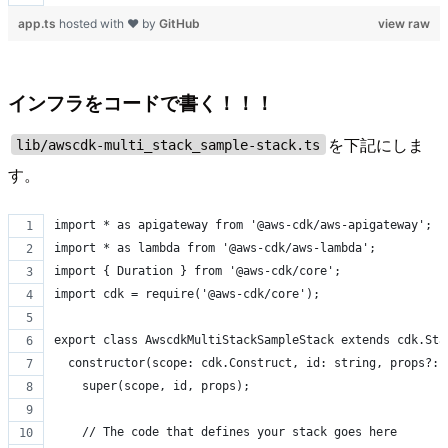
app.ts
hosted with ❤ by
GitHub
view raw
インフラをコードで書く！！！
を下記にしま
lib/awscdk-multi_stack_sample-stack.ts
す。
import * as apigateway from '@aws-cdk/aws-apigateway';
import * as lambda from '@aws-cdk/aws-lambda';
import { Duration } from '@aws-cdk/core';
import cdk = require('@aws-cdk/core');
export class AwscdkMultiStackSampleStack extends cdk.Sta
  constructor(scope: cdk.Construct, id: string, props?: 
    super(scope, id, props);
    // The code that defines your stack goes here