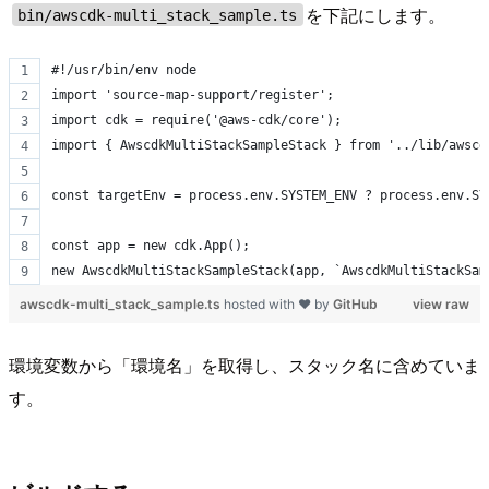
を下記にします。
bin/awscdk-multi_stack_sample.ts
#!/usr/bin/env node
import 'source-map-support/register';
import cdk = require('@aws-cdk/core');
import { AwscdkMultiStackSampleStack } from '../lib/awscd
const targetEnv = process.env.SYSTEM_ENV ? process.env.SY
const app = new cdk.App();
new AwscdkMultiStackSampleStack(app, `AwscdkMultiStackSam
awscdk-multi_stack_sample.ts
hosted with ❤ by
GitHub
view raw
環境変数から「環境名」を取得し、スタック名に含めていま
す。