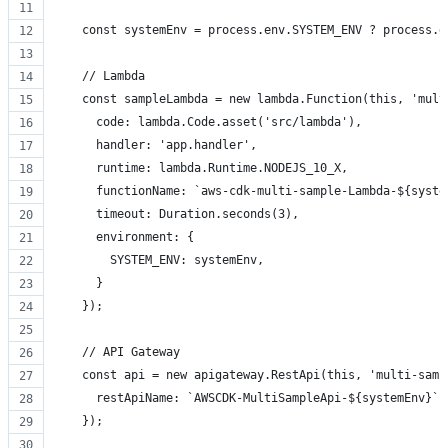
    const systemEnv = process.env.SYSTEM_ENV ? process.e
    // Lambda
    const sampleLambda = new lambda.Function(this, 'mult
      code: lambda.Code.asset('src/lambda'),
      handler: 'app.handler',
      runtime: lambda.Runtime.NODEJS_10_X,
      functionName: `aws-cdk-multi-sample-Lambda-${syste
      timeout: Duration.seconds(3),
      environment: {
        SYSTEM_ENV: systemEnv,
      }
    });
    // API Gateway
    const api = new apigateway.RestApi(this, 'multi-samp
      restApiName: `AWSCDK-MultiSampleApi-${systemEnv}`
    });