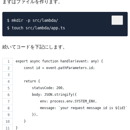
まずはファイルを作ります。
$ mkdir -p src/lambda/

続いてコードを下記にします。
export async function handler(event: any) {
    const id = event.pathParameters.id;
    return {
        statusCode: 200,
        body: JSON.stringify({
            env: process.env.SYSTEM_ENV,
            message: `your request message id is ${id}`
        }),
    }
}