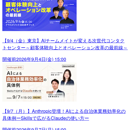
【9/4（金）東京】AIチームメイトが変える次世代コンタク
トセンター～顧客体験向上とオペレーション改革の最前線～
開催前
2026年9月4日(金) 15:00
【9/7（月）】Anthropic登壇！AIによる自治体業務効率化の
具体例ーSkillsで広がるClaudeの使い方ー
開催前
2026年9月7日(月) 15:00