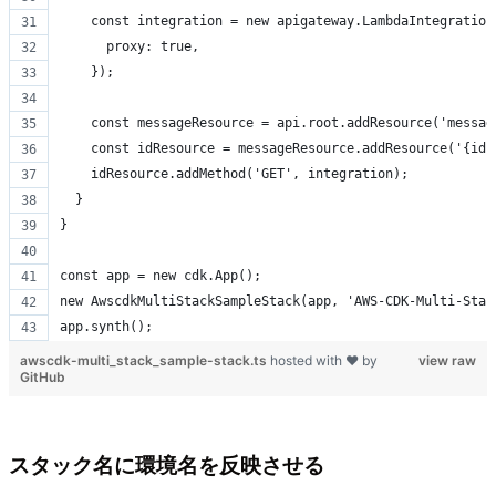
    const integration = new apigateway.LambdaIntegration
      proxy: true,
    });
    const messageResource = api.root.addResource('messag
    const idResource = messageResource.addResource('{id}
    idResource.addMethod('GET', integration);
  }
}
const app = new cdk.App();
new AwscdkMultiStackSampleStack(app, 'AWS-CDK-Multi-Stac
app.synth();
awscdk-multi_stack_sample-stack.ts
hosted with ❤ by
view raw
GitHub
スタック名に環境名を反映させる