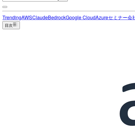
Trending
AWS
Claude
Bedrock
Google Cloud
Azure
セミナー
会
目次