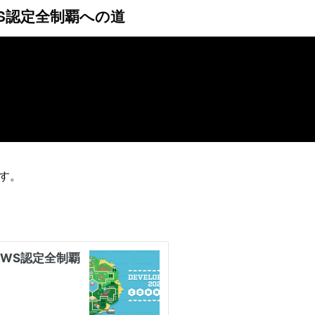
よるAWS認定全制覇への道
す。