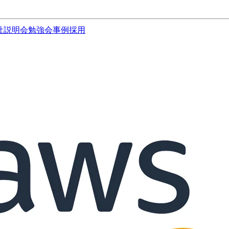
社説明会
勉強会
事例
採用