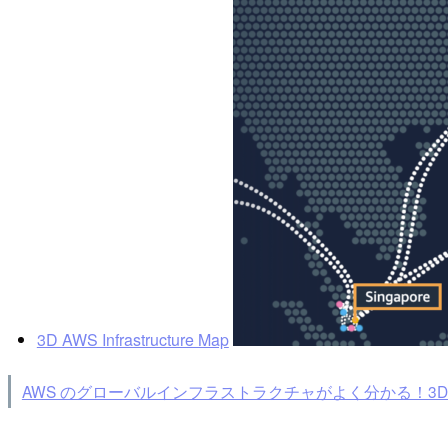
3D AWS Infrastructure Map
AWS のグローバルインフラストラクチャがよく分かる！3D AWS In