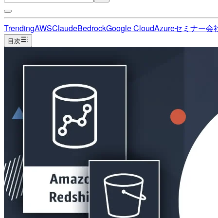
Trending
AWS
Claude
Bedrock
Google Cloud
Azure
セミナー
会
目次