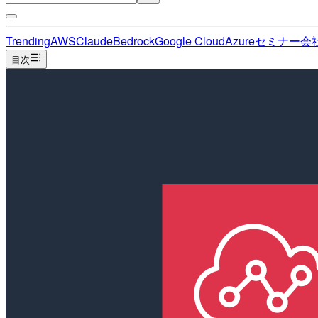
Trending
AWS
Claude
Bedrock
Google Cloud
Azure
セミナー
会
目次