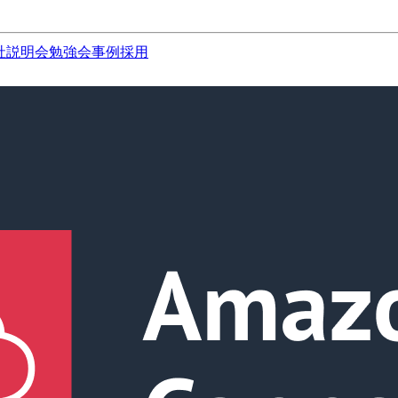
社説明会
勉強会
事例
採用