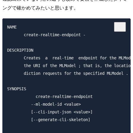
ングで確かめてみたいと思います。
NAME

       create-realtime-endpoint -

DESCRIPTION

       Creates  a  real-time  endpoint for the MLMode
       the URI of the MLModel ; that is, the location
       diction requests for the specified MLModel .

SYNOPSIS

            create-realtime-endpoint

          --ml-model-id <value>

          [--cli-input-json <value>]

          [--generate-cli-skeleton]
