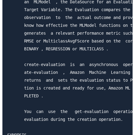
       an  MLModel  , the DataSource for an Evaluatio
       Target Variable. The Evaluation compares the p
       observation  to  the  actual outcome and provi
       know how effective the MLModel functions on th
       generates  a relevant performance metric such 
       RMSE or MulticlassAvgFScore based on the  corr
       BINARY , REGRESSION or MULTICLASS .

       create-evaluation  is  an  asynchronous  opera
       ate-evaluation  ,  Amazon  Machine  Learning  
       returns  and  sets the evaluation status to PE
       tion is created and ready for use, Amazon ML s
       PLETED .

       You  can  use  the   get-evaluation  operation
       evaluation during the creation operation.

SYNOPSIS
