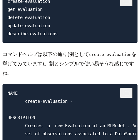
create-evaluation

get-evaluation 

delete-evaluation

update-evaluation

コマンドヘルプは以下の通り(例として
を
create-evaluation
挙げてみています)。割とシンプルで使い易そうな感じです
ね。
NAME

       create-evaluation -

DESCRIPTION

       Creates  a  new Evaluation of an MLModel . An 
       set of observations associated to a DataSource