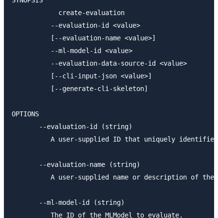
            create-evaluation

          --evaluation-id <value>

          [--evaluation-name <value>]

          --ml-model-id <value>

          --evaluation-data-source-id <value>

          [--cli-input-json <value>]

          [--generate-cli-skeleton]

OPTIONS

       --evaluation-id (string)

          A user-supplied ID that uniquely identifies
       --evaluation-name (string)

          A user-supplied name or description of the 
       --ml-model-id (string)

          The ID of the MLModel to evaluate.
