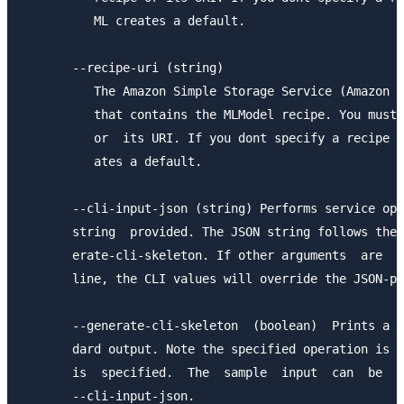
          ML creates a default.

       --recipe-uri (string)

          The Amazon Simple Storage Service (Amazon S
          that contains the MLModel recipe. You must 
          or  its URI. If you dont specify a recipe o
          ates a default.

       --cli-input-json (string) Performs service ope
       string  provided. The JSON string follows the 
       erate-cli-skeleton. If other arguments  are  p
       line, the CLI values will override the JSON-pr
       --generate-cli-skeleton  (boolean)  Prints a s
       dard output. Note the specified operation is n
       is  specified.  The  sample  input  can  be  u
       --cli-input-json.
