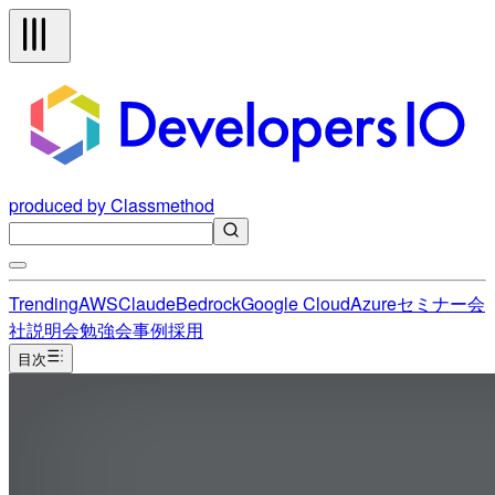
produced by Classmethod
Trending
AWS
Claude
Bedrock
Google Cloud
Azure
セミナー
会
社説明会
勉強会
事例
採用
目次