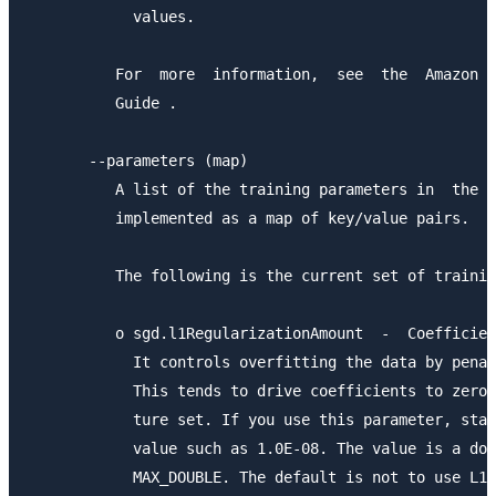
            values.

          For  more  information,  see  the  Amazon M
          Guide .

       --parameters (map)

          A list of the training parameters in  the  
          implemented as a map of key/value pairs.

          The following is the current set of trainin
          o sgd.l1RegularizationAmount  -  Coefficien
            It controls overfitting the data by penal
            This tends to drive coefficients to zero,
            ture set. If you use this parameter, star
            value such as 1.0E-08. The value is a dou
            MAX_DOUBLE. The default is not to use L1 