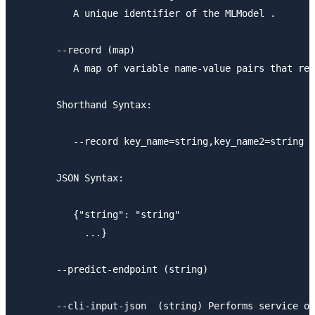
          A unique identifier of the MLModel .

       --record (map)

          A map of variable name-value pairs that rep
       Shorthand Syntax:

          --record key_name=string,key_name2=string

       JSON Syntax:

          {"string": "string"

            ...}

       --predict-endpoint (string)

       --cli-input-json  (string) Performs service op