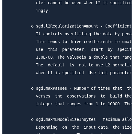
            eter cannot be used when L2 is specified.
            ingly.

          o sgd.l2RegularizationAmount - Coefficient 
            It controls overfitting the data by penal
            This tends to drive coefficients to small
            use  this  parameter,  start  by  specify
            1.0E-08. The valuseis a double that range
            The  default  is  not to use L2 normaliza
            when L1 is specified. Use this parameter 
          o sgd.maxPasses - Number of times that  the
            verses  the  observations  to  build the 
            integer that ranges from 1 to 10000. The 
          o sgd.maxMLModelSizeInBytes - Maximum allow
            Depending  on  the  input data, the size 