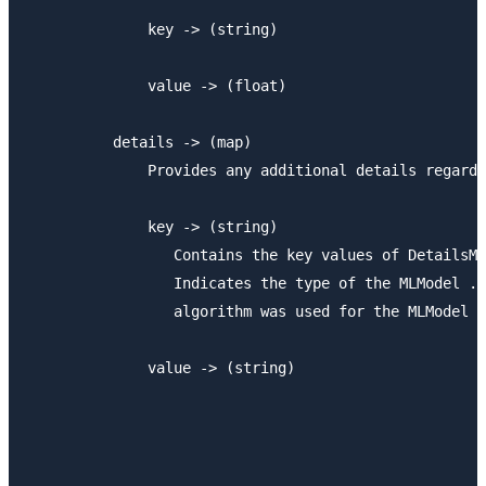
              key -> (string)

              value -> (float)

          details -> (map)

              Provides any additional details regardi
              key -> (string)

                 Contains the key values of DetailsMa
                 Indicates the type of the MLModel . 
                 algorithm was used for the MLModel .

              value -> (string)
