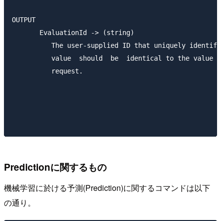
OUTPUT

       EvaluationId -> (string)

          The user-supplied ID that uniquely identifi
          value  should  be  identical to the value o
          request.

Predictionに関するもの
機械学習に於ける予測(Prediction)に関するコマンドは以下
の通り。