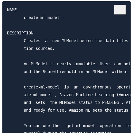
NAME

       create-ml-model -

DESCRIPTION

       Creates  a  new MLModel using the data files a
       tion sources.

       An MLModel is nearly immutable. Users can only
       and the ScoreThreshold in an MLModel without c
       create-ml-model  is  an  asynchronous  operati
       ate-ml-model , Amazon Machine Learning (Amazon
       and  sets  the MLModel status to PENDING . Aft
       and ready for use, Amazon ML sets the status t
       You can use the   get-ml-model  operation  to 