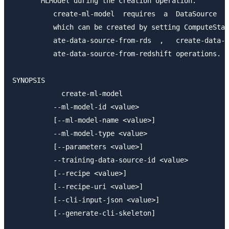
       MLModel during the creation operation.

          create-ml-model  requires  a  DataSource  w
          which can be created by setting ComputeStat
          ate-data-source-from-rds  ,   create-data-s
          ate-data-source-from-redshift operations.

SYNOPSIS

            create-ml-model

          --ml-model-id <value>

          [--ml-model-name <value>]

          --ml-model-type <value>

          [--parameters <value>]

          --training-data-source-id <value>

          [--recipe <value>]

          [--recipe-uri <value>]

          [--cli-input-json <value>]

          [--generate-cli-skeleton]
