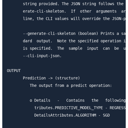
       string provided. The JSON string follows the f
       erate-cli-skeleton.  If  other  arguments  are
       line, the CLI values will override the JSON-pr
       --generate-cli-skeleton (boolean) Prints a sam
       dard  output.  Note the specified operation is
       is specified.  The  sample  input  can  be  us
       --cli-input-json.

OUTPUT

       Prediction -> (structure)

          The output from a predict operation:

          o Details   -   Contains   the   following 
            tributes.PREDICTIVE_MODEL_TYPE - REGRESSI
            DetailsAttributes.ALGORITHM - SGD
