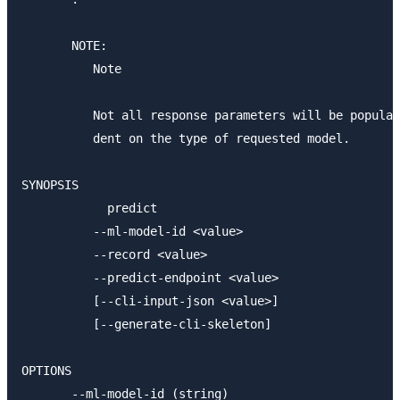
       NOTE:

          Note

          Not all response parameters will be populat
          dent on the type of requested model.

SYNOPSIS

            predict

          --ml-model-id <value>

          --record <value>

          --predict-endpoint <value>

          [--cli-input-json <value>]

          [--generate-cli-skeleton]

OPTIONS

       --ml-model-id (string)
