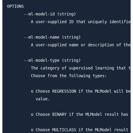
OPTIONS

       --ml-model-id (string)

          A user-supplied ID that uniquely identifies
       --ml-model-name (string)

          A user-supplied name or description of the 
       --ml-model-type (string)

          The category of supervised learning that th
          Choose from the following types:

          o Choose REGRESSION if the MLModel will be 
            value.

          o Choose BINARY if the MLModel result has t
          o Choose MULTICLASS if the MLModel result h