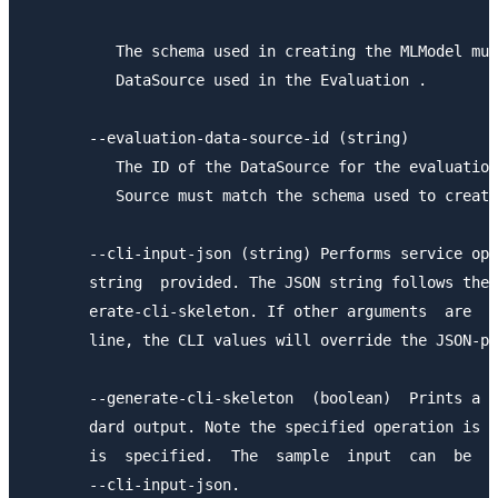
          The schema used in creating the MLModel mus
          DataSource used in the Evaluation .

       --evaluation-data-source-id (string)

          The ID of the DataSource for the evaluation
          Source must match the schema used to create
       --cli-input-json (string) Performs service ope
       string  provided. The JSON string follows the 
       erate-cli-skeleton. If other arguments  are  p
       line, the CLI values will override the JSON-pr
       --generate-cli-skeleton  (boolean)  Prints a s
       dard output. Note the specified operation is n
       is  specified.  The  sample  input  can  be  u
       --cli-input-json.
