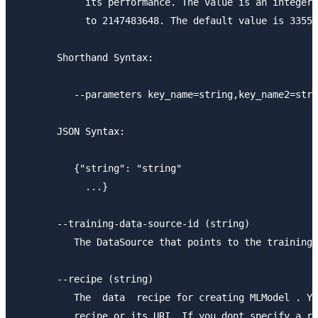
            its performance. The value is an integer 
            to 2147483648. The default value is 33554
       Shorthand Syntax:

          --parameters key_name=string,key_name2=stri
       JSON Syntax:

          {"string": "string"

            ...}

       --training-data-source-id (string)

          The DataSource that points to the training 
       --recipe (string)

          The  data  recipe for creating MLModel . Yo
          recipe or its URI. If you dont specify a re