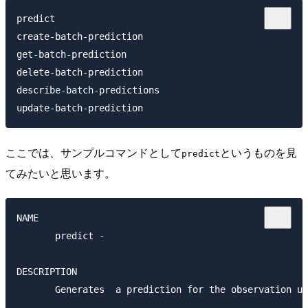
predict

create-batch-prediction

get-batch-prediction

delete-batch-prediction

describe-batch-predictions

ここでは、サンプルコマンドとして
というものを見
predict
てみたいと思います。
NAME

       predict -

DESCRIPTION

       Generates  a prediction for the observation us
       .
