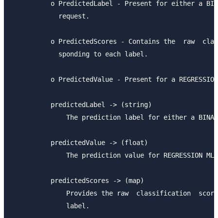
          o PredictedLabel - Present for either a BIN
            request.

          o PredictedScores - Contains the  raw  clas
            sponding to each label.

          o PredictedValue - Present for a REGRESSION
          predictedLabel -> (string)

              The prediction label for either a BINAR
          predictedValue -> (float)

              The prediction value for REGRESSION MLM
          predictedScores -> (map)

              Provides the raw  classification  score
              label.
