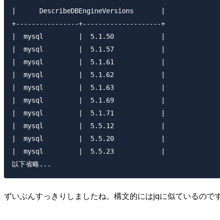
|      DescribeDBEngineVersions       |

+----------------+--------------------+

|  mysql         |  5.1.50            |

|  mysql         |  5.1.57            |

|  mysql         |  5.1.61            |

|  mysql         |  5.1.62            |

|  mysql         |  5.1.63            |

|  mysql         |  5.1.69            |

|  mysql         |  5.1.71            |

|  mysql         |  5.5.12            |

|  mysql         |  5.5.20            |

|  mysql         |  5.5.23            |

ずいぶんすっきりしましたね。構文的にはjqに似ているの