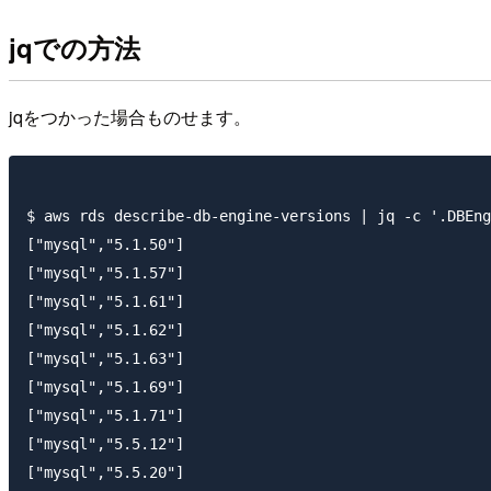
jqでの方法
jqをつかった場合ものせます。
$ aws rds describe-db-engine-versions | jq -c '.DBEng
["mysql","5.1.50"]

["mysql","5.1.57"]

["mysql","5.1.61"]

["mysql","5.1.62"]

["mysql","5.1.63"]

["mysql","5.1.69"]

["mysql","5.1.71"]

["mysql","5.5.12"]

["mysql","5.5.20"]
