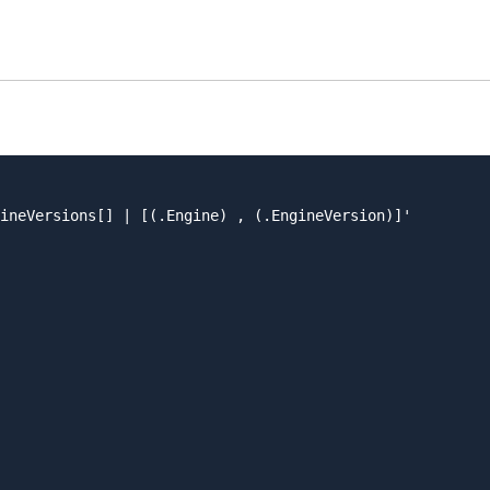
ineVersions[] | [(.Engine) , (.EngineVersion)]' 
