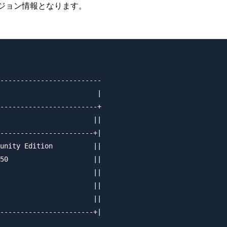
そのバージョン情報となります。
 

-------------------------

                        |

------------------------+

                       ||

-----------------------+|

unity Edition          ||

50                     ||

                       ||

                       ||

                       ||

-----------------------+|
