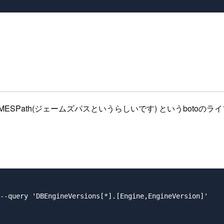
SPath(ジェームズパスというらしいです) というbotoの
--query 'DBEngineVersions[*].[Engine,EngineVersion]'
