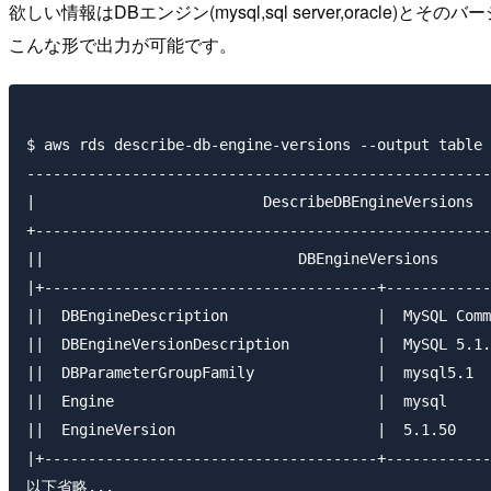
欲しい情報はDBエンジン(mysql,sql server,oracle)と
こんな形で出力が可能です。
$ aws rds describe-db-engine-versions --output table 
-----------------------------------------------------
|                          DescribeDBEngineVersions  
+----------------------------------------------------
||                             DBEngineVersions      
|+--------------------------------------+------------
||  DBEngineDescription                 |  MySQL Comm
||  DBEngineVersionDescription          |  MySQL 5.1.
||  DBParameterGroupFamily              |  mysql5.1  
||  Engine                              |  mysql     
||  EngineVersion                       |  5.1.50    
|+--------------------------------------+------------