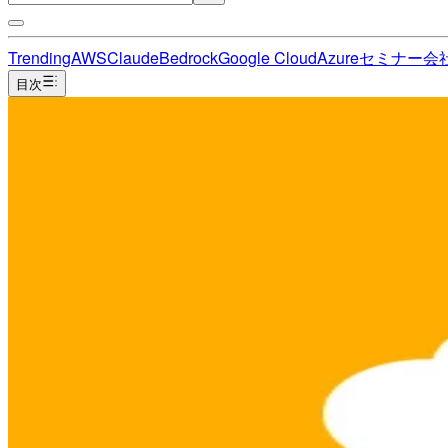
Trending
AWS
Claude
Bedrock
Google Cloud
Azure
セミナー
会
目次