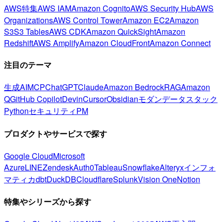
AWS特集
AWS IAM
Amazon Cognito
AWS Security Hub
AWS
Organizations
AWS Control Tower
Amazon EC2
Amazon
S3
S3 Tables
AWS CDK
Amazon QuickSight
Amazon
Redshift
AWS Amplify
Amazon CloudFront
Amazon Connect
注目のテーマ
生成AI
MCP
ChatGPT
Claude
Amazon Bedrock
RAG
Amazon
Q
GitHub Copilot
Devin
Cursor
Obsidian
モダンデータスタック
Python
セキュリティ
PM
プロダクトやサービスで探す
Google Cloud
Microsoft
Azure
LINE
Zendesk
Auth0
Tableau
Snowflake
Alteryx
インフォ
マティカ
dbt
DuckDB
Cloudflare
Splunk
Vision One
Notion
特集やシリーズから探す