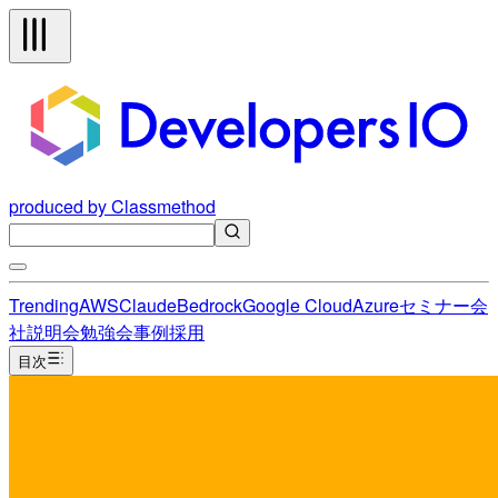
produced by Classmethod
Trending
AWS
Claude
Bedrock
Google Cloud
Azure
セミナー
会
社説明会
勉強会
事例
採用
目次