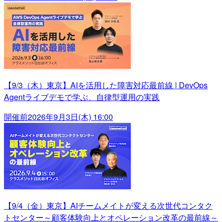
【9/3（木）東京】AIを活用した障害対応最前線 | DevOps
Agentライブデモで学ぶ、自律型運用の実践
開催前
2026年9月3日(木) 16:00
【9/4（金）東京】AIチームメイトが変える次世代コンタク
トセンター～顧客体験向上とオペレーション改革の最前線～