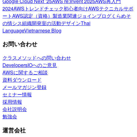
Google Cloud Next ’25
AWS re:Invent 2025
AWS再入門
2024
AWSトレンドチェック
初心者向け
AWSテクニカルサポ
ート
AWS認定（資格）
製造業関連
ジョインブログ
くらめそ
の情シス
組織開発室の活動
デザイン
Thai
Language
Vietnamese Blog
お問い合わせ
クラスメソッドへの問い合わせ
DevelopersIOへのご意見
AWSに関するご相談
資料ダウンロード
メールマガジン登録
セミナー情報
採用情報
会社説明会
勉強会
運営会社