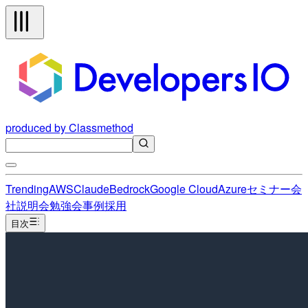
produced by Classmethod
Trending
AWS
Claude
Bedrock
Google Cloud
Azure
セミナー
会
社説明会
勉強会
事例
採用
目次