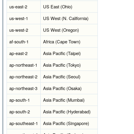
us-east-2
US East (Ohio)
us-west-1
US West (N. California)
us-west-2
US West (Oregon)
af-south-1
Africa (Cape Town)
ap-east-2
Asia Pacific (Taipei)
ap-northeast-1
Asia Pacific (Tokyo)
ap-northeast-2
Asia Pacific (Seoul)
ap-northeast-3
Asia Pacific (Osaka)
ap-south-1
Asia Pacific (Mumbai)
ap-south-2
Asia Pacific (Hyderabad)
ap-southeast-1
Asia Pacific (Singapore)