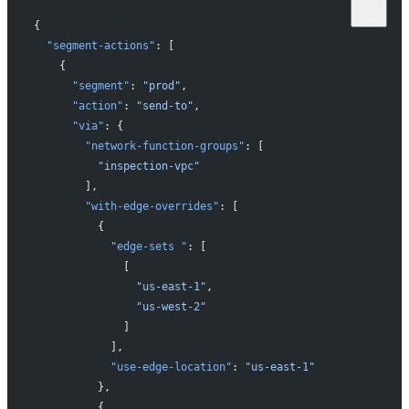
{
  "segment-actions"
: [
    {
      "segment"
: 
"prod"
,
      "action"
: 
"send-to"
,
      "via"
: {
        "network-function-groups"
: [
          "inspection-vpc"
        ],
        "with-edge-overrides"
: [
          {
            "edge-sets "
: [
              [
                "us-east-1"
,
                "us-west-2"
              ]
            ],
            "use-edge-location"
: 
"us-east-1"
          },
          {