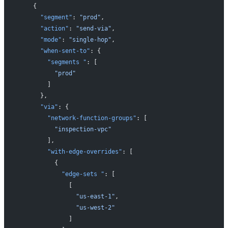
    {
      "segment"
: 
"prod"
,
      "action"
: 
"send-via"
,
      "mode"
: 
"single-hop"
,
      "when-sent-to"
: {
        "segments "
: [
          "prod"
        ]
      },
      "via"
: {
        "network-function-groups"
: [
          "inspection-vpc"
        ],
        "with-edge-overrides"
: [
          {
            "edge-sets "
: [
              [
                "us-east-1"
,
                "us-west-2"
              ]