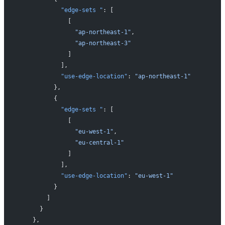
            "edge-sets "
: [
              [
                "ap-northeast-1"
,
                "ap-northeast-3"
              ]
            ],
            "use-edge-location"
: 
"ap-northeast-1"
          },
          {
            "edge-sets "
: [
              [
                "eu-west-1"
,
                "eu-central-1"
              ]
            ],
            "use-edge-location"
: 
"eu-west-1"
          }
        ]
      }
    },