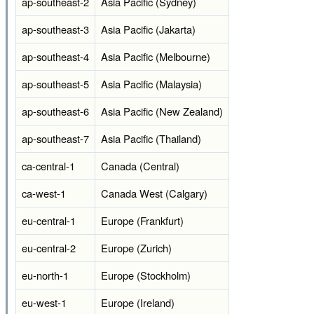
ap-southeast-2
Asia Pacific (Sydney)
ap-southeast-3
Asia Pacific (Jakarta)
ap-southeast-4
Asia Pacific (Melbourne)
ap-southeast-5
Asia Pacific (Malaysia)
ap-southeast-6
Asia Pacific (New Zealand)
ap-southeast-7
Asia Pacific (Thailand)
ca-central-1
Canada (Central)
ca-west-1
Canada West (Calgary)
eu-central-1
Europe (Frankfurt)
eu-central-2
Europe (Zurich)
eu-north-1
Europe (Stockholm)
eu-west-1
Europe (Ireland)