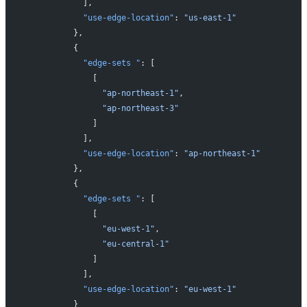
            ],
            "use-edge-location"
: 
"us-east-1"
          },
          {
            "edge-sets "
: [
              [
                "ap-northeast-1"
,
                "ap-northeast-3"
              ]
            ],
            "use-edge-location"
: 
"ap-northeast-1"
          },
          {
            "edge-sets "
: [
              [
                "eu-west-1"
,
                "eu-central-1"
              ]
            ],
            "use-edge-location"
: 
"eu-west-1"
          }