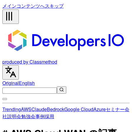
メインコンテンツへスキップ
produced by Classmethod
Original
English
Trending
AWS
Claude
Bedrock
Google Cloud
Azure
セミナー
会
社説明会
勉強会
事例
採用