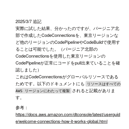
!
2025/3/7 追記
実際に試した結果、分かったのですが、バージニア北
部で作成したCodeConnectionsを、東京リージョンな
ど他のリージョンのCodePipelineやCodeBuildで使用す
ることは可能でした。（バージニア北部の
CodeConnectionsを使用した東京リージョンの
CodePipelineが正常にコードをpull出来ていることを確
認しました）
これはCodeConnectionsがグローバルリソースである
ためです。以下のドキュメントにも
リソースはすべての
されると記載がありま
AWS リージョンにわたって複製
す。
参考：
https://docs.aws.amazon.com/dtconsole/latest/userguid
e/welcome-connections-how-it-works-global.html