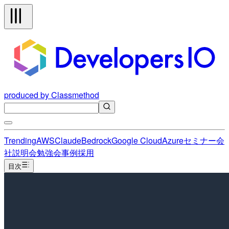
produced by Classmethod
Trending
AWS
Claude
Bedrock
Google Cloud
Azure
セミナー
会
社説明会
勉強会
事例
採用
目次