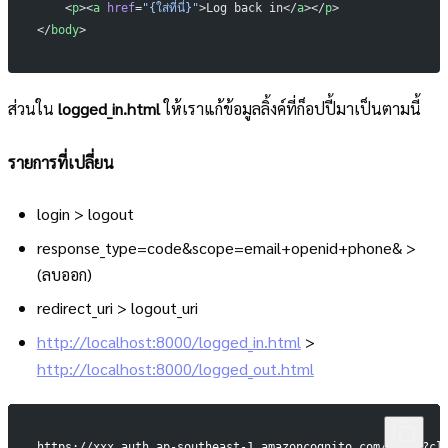
    <
p
><
a
 href
=
"{ใส่ที่นี่}"
>Log back in</
a
></
p
>
</
body
>
ส่วนใน
logged_in.html
ให้เราแก้ข้อมูลลิ้งค์ที่ก็อปปี้มาเป็นตามนี้
รายการที่เปลี่ยน
login > logout
response_type=code&scope=email+openid+phone& >
(ลบออก)
redirect_uri > logout_uri
http://localhost:8000/logged_in.html
>
http://localhost:8000/logged_out.html
https://xxx.auth.ap-southeast-1.amazoncognito.com/login?cl