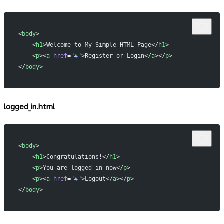
<
body
>
    <
h1
>Welcome to My Simple HTML Page</
h1
>
    <
p
><
a
 href
=
"#"
>Register or Login</
a
></
p
>
</
body
>
logged_in.html
<
body
>
    <
h1
>Congratulations!</
h1
>
    <
p
>You are logged in now</
p
>
    <
p
><
a
 href
=
"#"
>Logout</
a
></
p
>
</
body
>