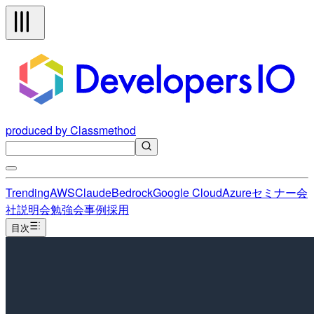
produced by Classmethod
Trending
AWS
Claude
Bedrock
Google Cloud
Azure
セミナー
会
社説明会
勉強会
事例
採用
目次