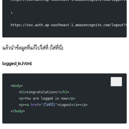
↓
https://xxx.auth.ap-southeast-1.amazoncognito.com/logout?c
แล้วนำข้อมูลที่แก้ไปใส่ที่ {ใส่ที่นี่}
logged_in.html
<
body
>
    <
h1
>Congratulations!</
h1
>
    <
p
>You are logged in now</
p
>
    <
p
><
a
 href
=
"{ใส่ที่นี่}"
>Logout</
a
></
p
>
</
body
>