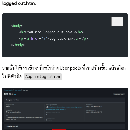
logged_out.html
<
body
>
    <
h2
>You are logged out now!</
h2
>
    <
p
><
a
 href
=
"#"
>Log back in</
a
></
p
>
</
body
>
จากนั้นให้เราเข้ามาที่หน้าต่าง User pools ที่เราสร้างขึ้น แล้วเลือก
ไปที่หัวข้อ
App integration