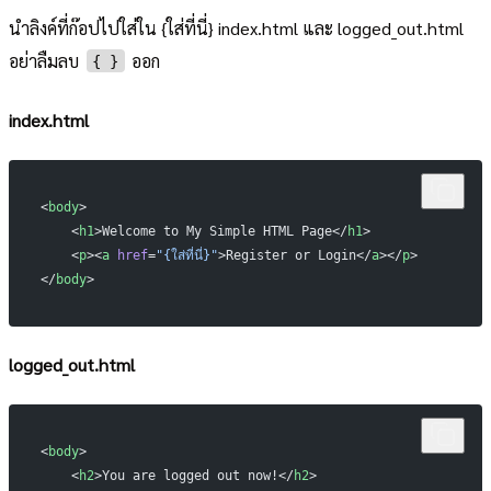
นำลิงค์ที่ก๊อปไปใส่ใน {ใส่ที่นี่} index.html และ logged_out.html
อย่าลืมลบ
ออก
{ }
index.html
<
body
>
    <
h1
>Welcome to My Simple HTML Page</
h1
>
    <
p
><
a
 href
=
"{ใส่ที่นี่}"
>Register or Login</
a
></
p
>
</
body
>
logged_out.html
<
body
>
    <
h2
>You are logged out now!</
h2
>