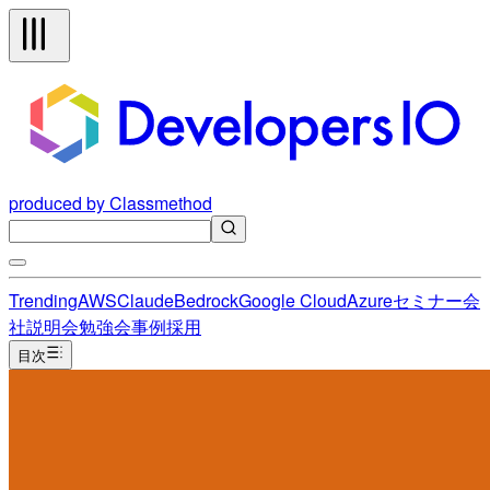
produced by Classmethod
Trending
AWS
Claude
Bedrock
Google Cloud
Azure
セミナー
会
社説明会
勉強会
事例
採用
目次