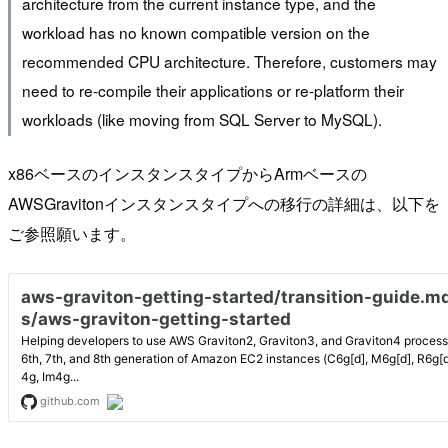
architecture from the current instance type, and the
workload has no known compatible version on the
recommended CPU architecture. Therefore, customers may
need to re-compile their applications or re-platform their
workloads (like moving from SQL Server to MySQL).
x86ベースのインスタンスタイプからArmベースの
AWSGravitonインスタンスタイプへの移行の詳細は、以下を
ご参照願います。