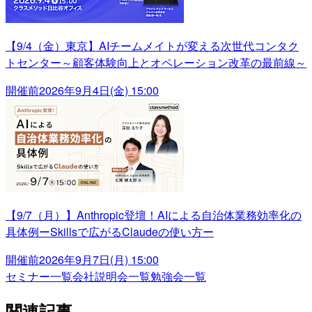
【9/4（金）東京】AIチームメイトが変える次世代コンタク
トセンター～顧客体験向上とオペレーション改革の最前線～
開催前
2026年9月4日(金) 15:00
【9/7（月）】Anthropic登壇！AIによる自治体業務効率化の
具体例ーSkillsで広がるClaudeの使い方ー
開催前
2026年9月7日(月) 15:00
セミナー一覧
会社説明会一覧
勉強会一覧
関連記事