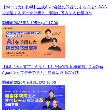
【8/25（火）札幌】生成AIを“会社の武器”にする方法〜AWS
で加速するデータ分析と、安全に導入する仕組み〜
開催前
2026年8月25日(火) 17:30
【9/3（木）東京】AIを活用した障害対応最前線 | DevOps
Agentライブデモで学ぶ、自律型運用の実践
開催前
2026年9月3日(木) 16:00