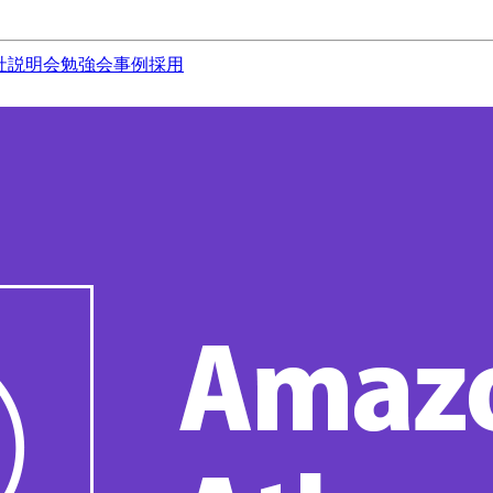
社説明会
勉強会
事例
採用