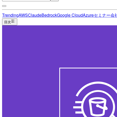
Trending
AWS
Claude
Bedrock
Google Cloud
Azure
セミナー
会
目次