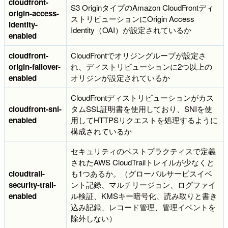
cloudfront-
S3 OriginタイプのAmazon CloudFrontディ
origin-access-
ストリビューションにOrigin Access
identity-
Identity（OAI）が設定されているか
enabled
cloudfront-
CloudFrontでオリジングループが設定さ
origin-failover-
れ、ディストリビューションに2つ以上の
enabled
オリジンが設定されているか
CloudFrontディストリビューションがカス
cloudfront-sni-
タムSSL証明書を使用しており、SNIを使
enabled
用してHTTPSリクエストを処理するように
構成されているか
セキュリティのベストプラクティスで定義
されたAWS CloudTrailトレイルが少なくと
cloudtrail-
も1つあるか。（グローバルサービスイベ
security-trail-
ント記録、マルチリージョン、ログファイ
enabled
ル検証、KMSキー暗号化、読み取りと書き
込み記録、レコード管理、管理イベントを
除外しない）