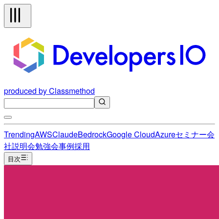
produced by Classmethod
Trending
AWS
Claude
Bedrock
Google Cloud
Azure
セミナー
会
社説明会
勉強会
事例
採用
目次