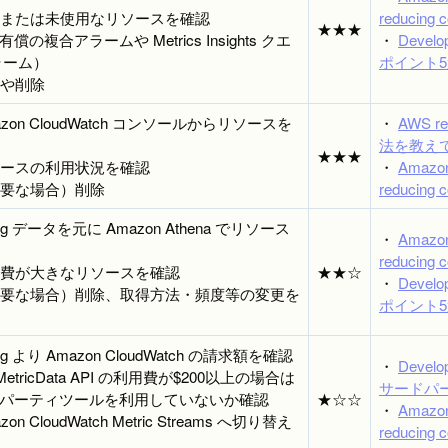
不要または未使用なリソースを確認
reducing c
★★★
償の複合アラームや Metrics Insights クエ
・
Deve
ラーム）
ポイント5
合や削除
mazon CloudWatch コンソールからリソースを
・
AWS 
法を教え
★★★
リソースの利用状況を確認
・
Amazon
（不要な場合）削除
reducing c
lling データを元に Amazon Athena でリソース
・
Amazon
reducing c
利用費が大きなリソースを確認
★★☆
・
Deve
（不要な場合）削除、取得方法・頻度等の変更を
ポイント5
lling より Amazon CloudWatch の請求額を確認
・
Devel
etMetricData API の利用費が$200以上の場合は
サードパ
パーティツールを利用していないか確認
★☆☆
・
Amazon
azon CloudWatch Metric Streams へ切り替え
reducing c