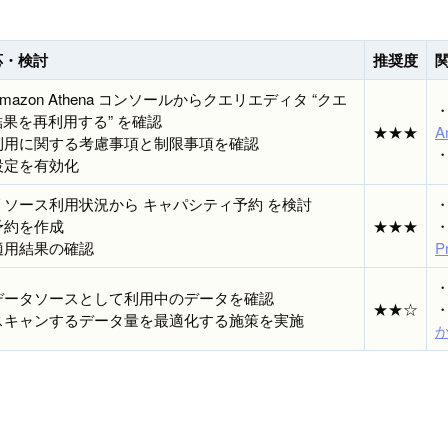
応・検討
推奨度
 Amazon Athena コンソールからクエリエディタ “クエ
果を再利用する” を確認
★★★
A
. 利用に関する考慮事項と制限事項を確認
 設定を有効化
 リソース利用状況から キャパシティ予約 を検討
 予約を作成
★★★
 適用結果の確認
P
. データソースとして利用中のデータを確認
★★☆
. スキャンするデータ量を最適化する施策を実施