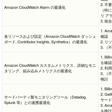
2. 
Amazon CloudWatch Alarm の最適化
（特に有
リ ア
3. 統
1. A
各リソースおよび設定（Amazon CloudWatch ダッシュ
確認
ボード, Contributor Insights, Synthetics）の最適化
2. 
3. 
1. Bi
を確認
Amazon CloudWatch カスタムメトリクス、詳細なモニ
2. 
タリング、組み込みメトリクスの最適化
3. 
検討
1. Bi
2. G
サードパーティ製モニタリングツール（Datadog,
サード
Splunk 等）との連携最適化
3. Am
を検討