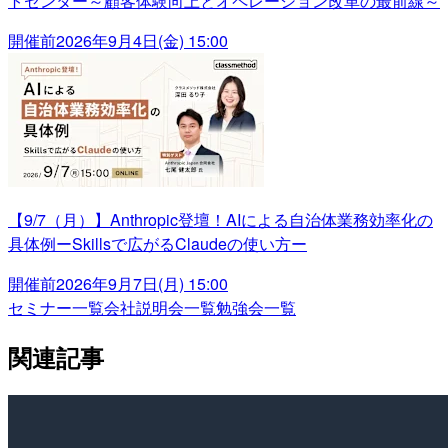
トセンター～顧客体験向上とオペレーション改革の最前線～
開催前
2026年9月4日(金) 15:00
【9/7（月）】Anthropic登壇！AIによる自治体業務効率化の
具体例ーSkillsで広がるClaudeの使い方ー
開催前
2026年9月7日(月) 15:00
セミナー一覧
会社説明会一覧
勉強会一覧
関連記事