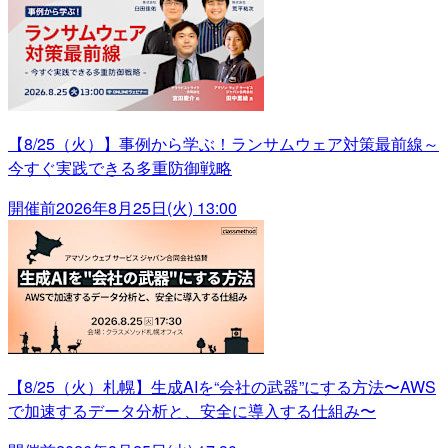
【8/25（火）】事例から学ぶ！ランサムウェア対策最前線～
今すぐ実践できる多重防御戦略
開催前
2026年8月25日(火) 13:00
【8/25（火）札幌】生成AIを“会社の武器”にする方法〜AWS
で加速するデータ分析と、安全に導入する仕組み〜