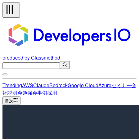
produced by Classmethod
Trending
AWS
Claude
Bedrock
Google Cloud
Azure
セミナー
会
社説明会
勉強会
事例
採用
目次