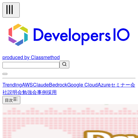
produced by Classmethod
Trending
AWS
Claude
Bedrock
Google Cloud
Azure
セミナー
会
社説明会
勉強会
事例
採用
目次