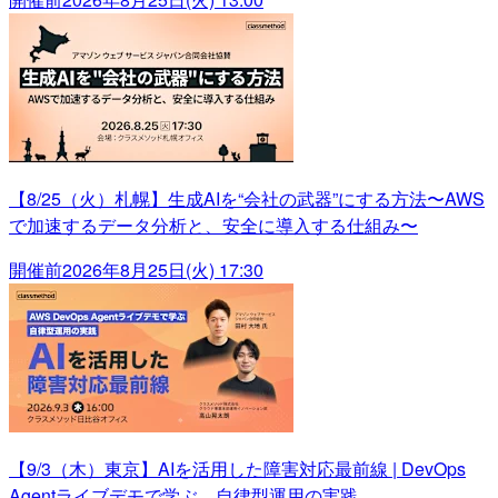
【8/25（火）札幌】生成AIを“会社の武器”にする方法〜AWS
で加速するデータ分析と、安全に導入する仕組み〜
開催前
2026年8月25日(火) 17:30
【9/3（木）東京】AIを活用した障害対応最前線 | DevOps
Agentライブデモで学ぶ、自律型運用の実践