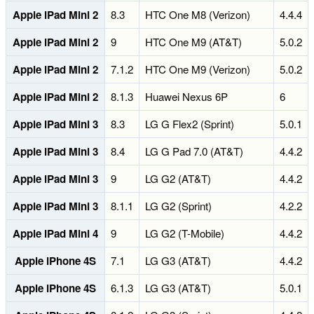
Apple iPad Mini 2
8.3
HTC One M8 (Verizon)
4.4.4
Apple iPad Mini 2
9
HTC One M9 (AT&T)
5.0.2
Apple iPad Mini 2
7.1.2
HTC One M9 (Verizon)
5.0.2
Apple iPad Mini 2
8.1.3
Huawei Nexus 6P
6
Apple iPad Mini 3
8.3
LG G Flex2 (Sprint)
5.0.1
Apple iPad Mini 3
8.4
LG G Pad 7.0 (AT&T)
4.4.2
Apple iPad Mini 3
9
LG G2 (AT&T)
4.4.2
Apple iPad Mini 3
8.1.1
LG G2 (Sprint)
4.2.2
Apple iPad Mini 4
9
LG G2 (T-Mobile)
4.4.2
Apple iPhone 4S
7.1
LG G3 (AT&T)
4.4.2
Apple iPhone 4S
6.1.3
LG G3 (AT&T)
5.0.1