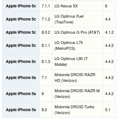
Apple iPhone 5c
7.1.1
LG Nexus 5X
6
LG Optimus Fuel
Apple iPhone 5c
7.1.2
4.4
(TracFone)
Apple iPhone 5c
8.0.2
LG Optimus G Pro (AT&T)
4.1.2
LG Optimus L70
Apple iPhone 5c
8.1.1
4.4.2
(MetroPCS)
LG Optimus L90 (T-
Apple iPhone 5c
8.1.3
4.4.2
Mobile)
Motorola DROID RAZR
Apple iPhone 5s
7.1
4.4.2
HD (Verizon)
Motorola DROID RAZR M
Apple iPhone 5s
8
4.4.2
(Verizon)
Motorola DROID Turbo
Apple iPhone 5s
8.2
5.1
(Verizon)