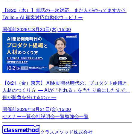
【8/20（木）】電話の一次対応、まだ人がやってますか？
Twilio × AI 顧客対応自動化ウェビナー
開催前
2026年8月20日(木) 15:00
【8/21（金）東京】 AI駆動開発時代の、プロダクト組織と
人材のつくり方 ― AIが「作れる」を当たり前にした先で、
何が勝負を分けるのか ―
開催前
2026年8月21日(金) 15:00
セミナー一覧
会社説明会一覧
勉強会一覧
クラスメソッド株式会社