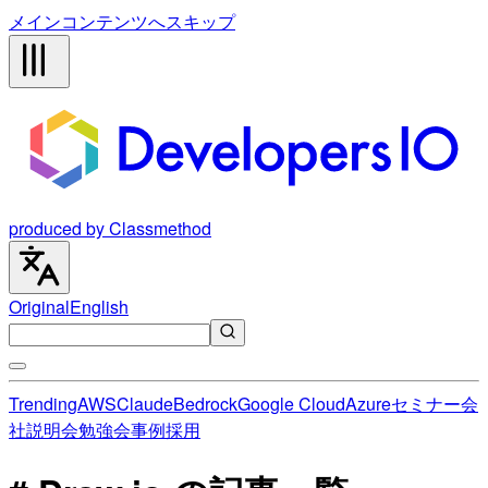
メインコンテンツへスキップ
produced by Classmethod
Original
English
Trending
AWS
Claude
Bedrock
Google Cloud
Azure
セミナー
会
社説明会
勉強会
事例
採用