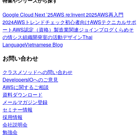
特集やシリーズから探す
Google Cloud Next ’25
AWS re:Invent 2025
AWS再入門
2024
AWSトレンドチェック
初心者向け
AWSテクニカルサポ
ート
AWS認定（資格）
製造業関連
ジョインブログ
くらめそ
の情シス
組織開発室の活動
デザイン
Thai
Language
Vietnamese Blog
お問い合わせ
クラスメソッドへの問い合わせ
DevelopersIOへのご意見
AWSに関するご相談
資料ダウンロード
メールマガジン登録
セミナー情報
採用情報
会社説明会
勉強会