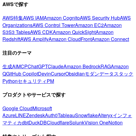
AWSで探す
AWS特集
AWS IAM
Amazon Cognito
AWS Security Hub
AWS
Organizations
AWS Control Tower
Amazon EC2
Amazon
S3
S3 Tables
AWS CDK
Amazon QuickSight
Amazon
Redshift
AWS Amplify
Amazon CloudFront
Amazon Connect
注目のテーマ
生成AI
MCP
ChatGPT
Claude
Amazon Bedrock
RAG
Amazon
Q
GitHub Copilot
Devin
Cursor
Obsidian
モダンデータスタック
Python
セキュリティ
PM
プロダクトやサービスで探す
Google Cloud
Microsoft
Azure
LINE
Zendesk
Auth0
Tableau
Snowflake
Alteryx
インフォ
マティカ
dbt
DuckDB
Cloudflare
Splunk
Vision One
Notion