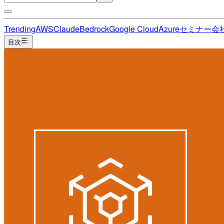
Trending
AWS
Claude
Bedrock
Google Cloud
Azure
セミナー
会
目次