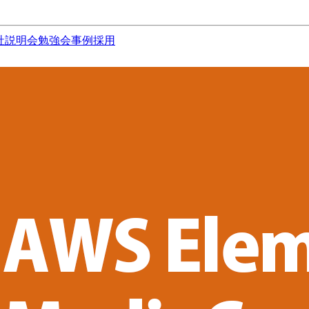
社説明会
勉強会
事例
採用