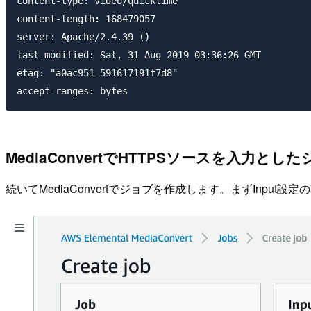
content-type: video/quicktime

content-length: 168479057

server: Apache/2.4.39 ()

last-modified: Sat, 31 Aug 2019 03:36:26 GMT

etag: "a0ac951-591617191f7d8"

MediaConvertでHTTPSソースを入力とし
続いてMediaConvertでジョブを作成します。まずInpu