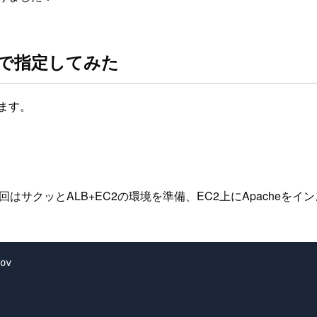
PSで指定してみた
みます。
はサクッとALB+EC2の環境を準備、EC2上にApacheを
ov
