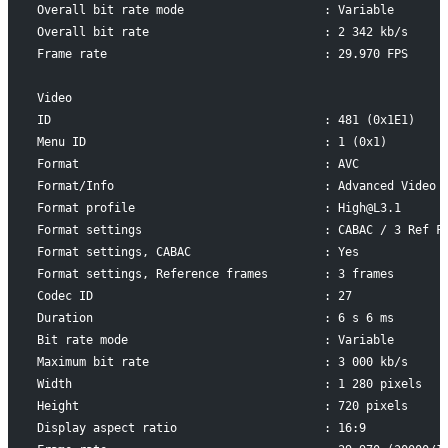
Overall bit rate mode                    : Variable
Overall bit rate                         : 2 342 kb/s
Frame rate                               : 29.970 FPS
Video
ID                                       : 481 (0x1E1)
Menu ID                                  : 1 (0x1)
Format                                   : AVC
Format/Info                              : Advanced Video 
Format profile                           : High@L3.1
Format settings                          : CABAC / 3 Ref F
Format settings, CABAC                   : Yes
Format settings, Reference frames        : 3 frames
Codec ID                                 : 27
Duration                                 : 6 s 6 ms
Bit rate mode                            : Variable
Maximum bit rate                         : 3 000 kb/s
Width                                    : 1 280 pixels
Height                                   : 720 pixels
Display aspect ratio                     : 16:9