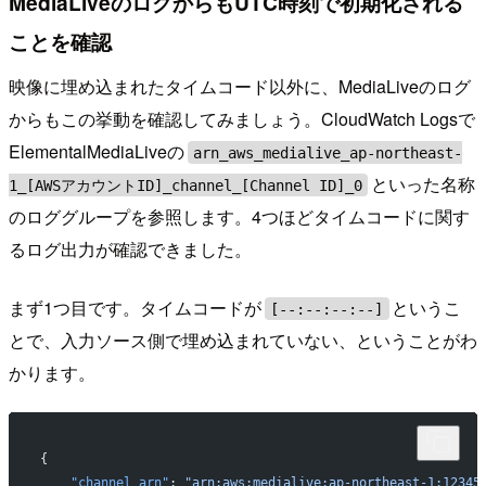
MediaLiveのログからもUTC時刻で初期化される
ことを確認
映像に埋め込まれたタイムコード以外に、MediaLiveのログ
からもこの挙動を確認してみましょう。CloudWatch Logsで
ElementalMediaLiveの
arn_aws_medialive_ap-northeast-
といった名称
1_[AWSアカウントID]_channel_[Channel ID]_0
のロググループを参照します。4つほどタイムコードに関す
るログ出力が確認できました。
まず1つ目です。タイムコードが
というこ
[--:--:--:--]
とで、入力ソース側で埋め込まれていない、ということがわ
かります。
{
    "channel_arn"
: 
"arn:aws:medialive:ap-northeast-1:12345