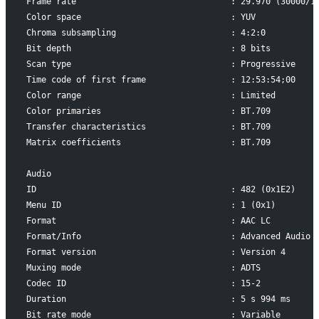
Frame rate                               : 29.970 (30000/1
Color space                              : YUV
Chroma subsampling                       : 4:2:0
Bit depth                                : 8 bits
Scan type                                : Progressive
Time code of first frame                 : 12:53:54;00
Color range                              : Limited
Color primaries                          : BT.709
Transfer characteristics                 : BT.709
Matrix coefficients                      : BT.709
Audio
ID                                       : 482 (0x1E2)
Menu ID                                  : 1 (0x1)
Format                                   : AAC LC
Format/Info                              : Advanced Audio 
Format version                           : Version 4
Muxing mode                              : ADTS
Codec ID                                 : 15-2
Duration                                 : 5 s 994 ms
Bit rate mode                            : Variable