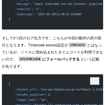
    "message"
: 
"Input timecodes are not present; pipeline 
    "severity"
: 
"I"
,
    "timestamp"
: 
"2025-09-30T12:48:41.652088"
}
そして3つ目のログ出力です、こちらが今回の動作の肝の部
分となります。Timecode source設定が
とはなっ
EMBEDDED
ているが、ソースに埋め込まれたタイムコードが利用できな
いので、
にフォールバックする
という記載
SYSTEMCLOCK
があります。
{
    "channel_arn"
: 
"arn:aws:medialive:ap-northeast-1:12345
    "encoder_pipeline"
: 
0
,
    "logger_name"
: 
"ve"
,