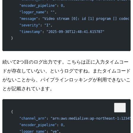
    "encoder_pipeline"
: 
0
,
    "logger_name"
: 
""
,
    "message"
: 
"Video stream [0]: id [1] program [] codec 
    "severity"
: 
"I"
,
    "timestamp"
: 
"2025-09-30T12:48:41.615787"
}
続いて2つ目のログ出力です。こちらは正に入力タイムコー
ドが存在していない、というログですね。またタイムコード
がないことから、パイプラインロッキングが利用できないこ
とが記載されています。
{
    "channel_arn"
: 
"arn:aws:medialive:ap-northeast-1:12345
    "encoder_pipeline"
: 
0
,
    "logger_name"
: 
"ve"
,