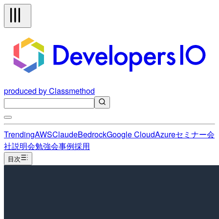
produced by Classmethod
Trending
AWS
Claude
Bedrock
Google Cloud
Azure
セミナー
会
社説明会
勉強会
事例
採用
目次