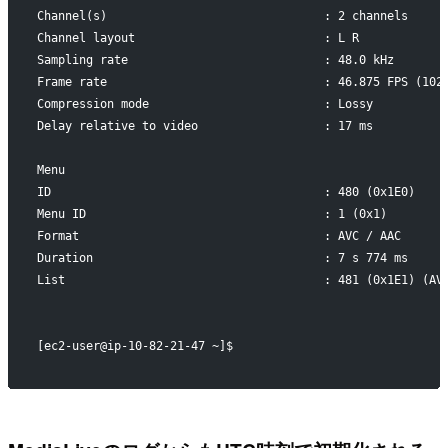
Channel(s)                               : 2 channels
Channel layout                           : L R
Sampling rate                            : 48.0 kHz
Frame rate                               : 46.875 FPS (102
Compression mode                         : Lossy
Delay relative to video                  : 17 ms
Menu
ID                                       : 480 (0x1E0)
Menu ID                                  : 1 (0x1)
Format                                   : AVC / AAC
Duration                                 : 7 s 774 ms
List                                     : 481 (0x1E1) (AV
[ec2-user@ip-10-82-21-47 ~]$