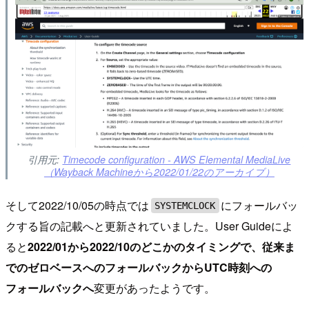
引用元:
Timecode configuration - AWS Elemental MediaLive
（Wayback Machineから2022/01/22のアーカイブ）
そして2022/10/05の時点では
にフォールバッ
SYSTEMCLOCK
クする旨の記載へと更新されていました。User Guideによ
ると
2022/01から2022/10のどこかのタイミングで、従来ま
でのゼロベースへのフォールバックからUTC時刻への
フォールバックへ
変更があったようです。