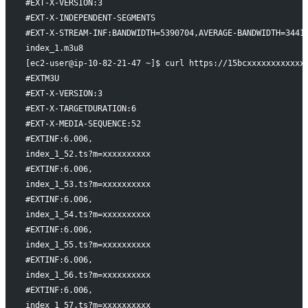
#EXT-X-VERSION:3
#EXT-X-INDEPENDENT-SEGMENTS
#EXT-X-STREAM-INF:BANDWIDTH=5390704,AVERAGE-BANDWIDTH=3441
index_1.m3u8
[ec2-user@ip-10-82-21-47 ~]$ curl https://15bcxxxxxxxxxxxx
#EXTM3U
#EXT-X-VERSION:3
#EXT-X-TARGETDURATION:6
#EXT-X-MEDIA-SEQUENCE:52
#EXTINF:6.006,
index_1_52.ts?m=xxxxxxxxxx
#EXTINF:6.006,
index_1_53.ts?m=xxxxxxxxxx
#EXTINF:6.006,
index_1_54.ts?m=xxxxxxxxxx
#EXTINF:6.006,
index_1_55.ts?m=xxxxxxxxxx
#EXTINF:6.006,
index_1_56.ts?m=xxxxxxxxxx
#EXTINF:6.006,
index_1_57.ts?m=xxxxxxxxxx