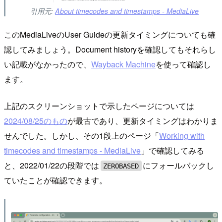
引用元:
About timecodes and timestamps - MediaLive
このMediaLiveのUser Guideの更新タイミングについても確
認してみましょう。Document historyを確認してもそれらし
い記載がなかったので、
Wayback Machine
を使って確認し
ます。
上記のスクリーンショットで示したページについては
2024/08/25のもの
が最古であり、更新タイミングはわかりま
せんでした。しかし、その1段上のページ「
Working with
timecodes and timestamps - MediaLive
」で確認してみる
と、2022/01/22の段階では
にフォールバックし
ZEROBASED
ていたことが確認できます。