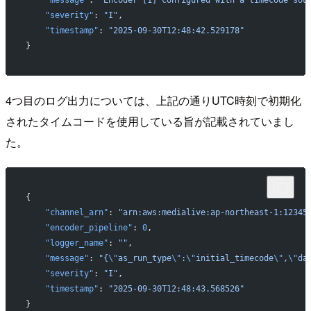
    "message"
: 
"Encoder [1] configured with a timecode sou
    "severity"
: 
"I"
,
    "timestamp"
: 
"2025-09-30T12:48:42.529178"
}
4つ目のログ出力については、上記の通りUTC時刻で初期化
されたタイムコードを使用している旨が記載されていまし
た。
{
    "channel_arn"
: 
"arn:aws:medialive:ap-northeast-1:12345
    "encoder_pipeline"
: 
0
,
    "logger_name"
: 
""
,
    "message"
: 
"{
\"
as_run_type
\"
:
\"
initial_timecode
\"
,
\"
da
    "severity"
: 
"I"
,
    "timestamp"
: 
"2025-09-30T12:48:43.568526"
}