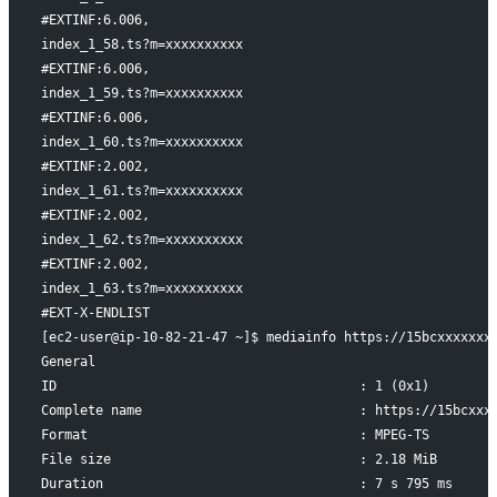
#EXTINF:6.006,
index_1_58.ts?m=xxxxxxxxxx
#EXTINF:6.006,
index_1_59.ts?m=xxxxxxxxxx
#EXTINF:6.006,
index_1_60.ts?m=xxxxxxxxxx
#EXTINF:2.002,
index_1_61.ts?m=xxxxxxxxxx
#EXTINF:2.002,
index_1_62.ts?m=xxxxxxxxxx
#EXTINF:2.002,
index_1_63.ts?m=xxxxxxxxxx
#EXT-X-ENDLIST
[ec2-user@ip-10-82-21-47 ~]$ mediainfo https://15bcxxxxxxx
General
ID                                       : 1 (0x1)
Complete name                            : https://15bcxxx
Format                                   : MPEG-TS
File size                                : 2.18 MiB
Duration                                 : 7 s 795 ms