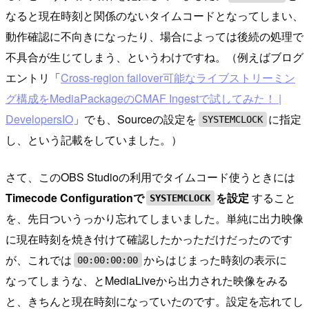
なると現在時刻と関係のないタイムコードとなってしまい、
動作確認に不向きになったり、場合によっては後続の処理で
不具合が生じてしまう、というわけですね。（例えばブログ
エントリ「
Cross-region failover可能なライブストリーミン
グ構成をMediaPackageのCMAF Ingestで試してみた！ |
DevelopersIO
」でも、Sourceの設定を
に指定
SYSTEMCLOCK
し、という記載をしていました。）
さて、このOBS Studioの利用でタイムコード使うときには
Timecode Configurationで
を設定
すること
SYSTEMCLOCK
を、先日ついうっかり忘れてしまいました。単純に出力映像
に現在時刻を焼き付けて確認したかっただけだったのです
が、これでは
からはじまった時刻の表示に
00:00:00:00
なってしまうな、とMediaLiveから出力された映像をみる
と、きちんと現在時刻になっていたのです。設定を忘れてし