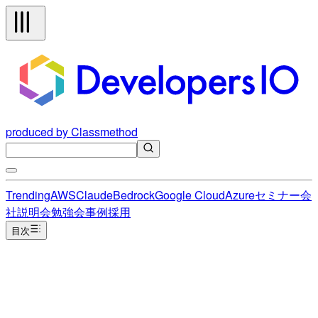
produced by Classmethod
Trending
AWS
Claude
Bedrock
Google Cloud
Azure
セミナー
会
社説明会
勉強会
事例
採用
目次