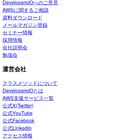
DevelopersIOへのご意見
AWSに関するご相談
資料ダウンロード
メールマガジン登録
セミナー情報
採用情報
会社説明会
勉強会
運営会社
クラスメソッドについて
DevelopersIOとは
AWS支援サービス一覧
公式X(Twitter)
公式YouTube
公式Facebook
公式LinkedIn
アクセス情報