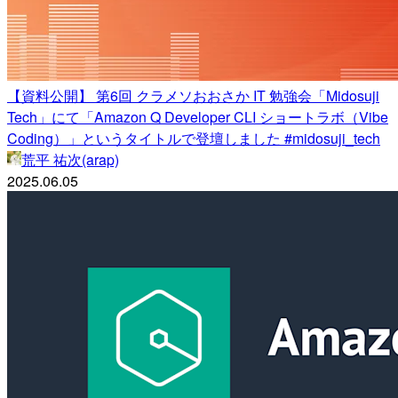
【資料公開】 第6回 クラメソおおさか IT 勉強会「Midosuji
Tech」にて「Amazon Q Developer CLI ショートラボ（Vibe
Coding）」というタイトルで登壇しました #midosuji_tech
荒平 祐次(arap)
2025.06.05