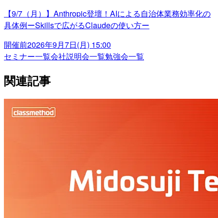
【9/7（月）】Anthropic登壇！AIによる自治体業務効率化の
具体例ーSkillsで広がるClaudeの使い方ー
開催前
2026年9月7日(月) 15:00
セミナー一覧
会社説明会一覧
勉強会一覧
関連記事