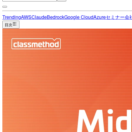
Trending
AWS
Claude
Bedrock
Google Cloud
Azure
セミナー
会
目次