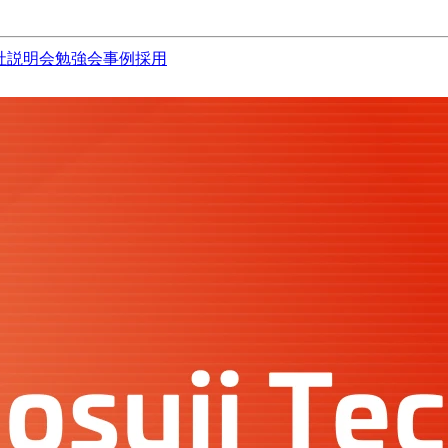
社説明会
勉強会
事例
採用