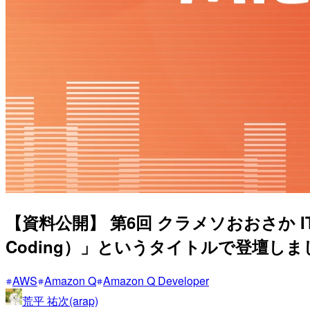
【資料公開】 第6回 クラメソおおさか IT 勉強
Coding）」というタイトルで登壇しました #
AWS
Amazon Q
Amazon Q Developer
荒平 祐次(arap)