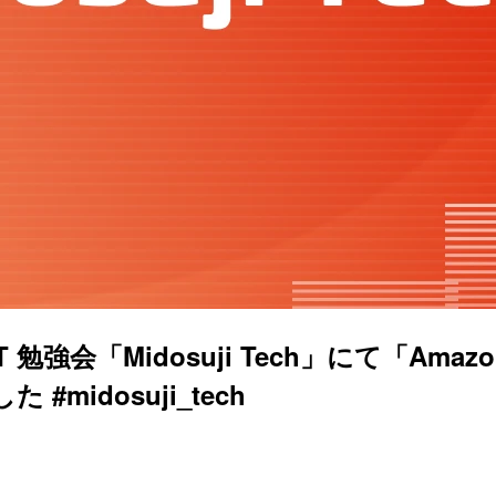
会「Midosuji Tech」にて「Amazon Q
midosuji_tech